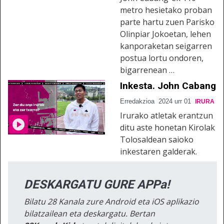
metro hesietako proban
parte hartu zuen Parisko
Olinpiar Jokoetan, lehen
kanporaketan seigarren
postua lortu ondoren,
bigarrenean …
Inkesta. John Cabang
Erredakzioa
2024 urr 01
IRURA
Irurako atletak erantzun
ditu aste honetan Kirolak
Tolosaldean saioko
inkestaren galderak.
DESKARGATU GURE APPa!
Bilatu 28 Kanala zure Android eta iOS aplikazio
bilatzailean eta deskargatu. Bertan