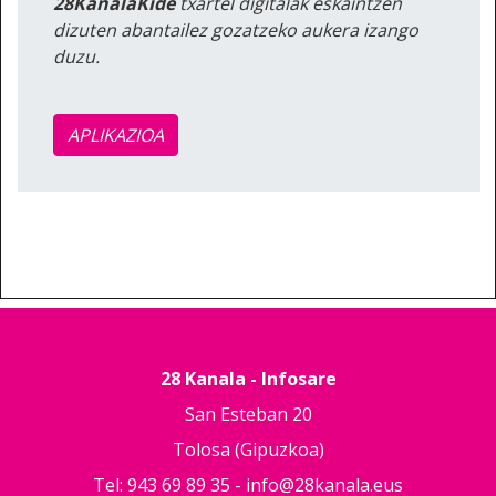
28KanalaKide
txartel digitalak eskaintzen
dizuten abantailez gozatzeko aukera izango
duzu.
APLIKAZIOA
28 Kanala - Infosare
San Esteban 20
Tolosa (Gipuzkoa)
Tel: 943 69 89 35 -
info@28kanala.eus