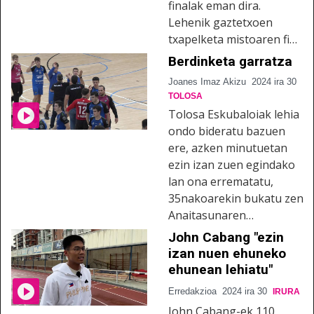
finalak eman dira.
Lehenik gaztetxoen
txapelketa mistoaren fi…
Berdinketa garratza
Joanes Imaz Akizu
2024 ira 30
TOLOSA
Tolosa Eskubaloiak lehia
ondo bideratu bazuen
ere, azken minutuetan
ezin izan zuen egindako
lan ona errematatu,
35nakoarekin bukatu zen
Anaitasunaren…
John Cabang "ezin
izan nuen ehuneko
ehunean lehiatu"
Erredakzioa
2024 ira 30
IRURA
John Cabang-ek 110