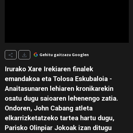
Gehitu gaitzazu Googlen
Irurako Xare Irekiaren finalek
emandakoa eta Tolosa Eskubaloia -
Anaitasunaren lehiaren kronikarekin
osatu dugu saioaren lehenengo zatia.
Ondoren, John Cabang atleta
elkarrizketatzeko tartea hartu dugu,
Parisko Olinpiar Jokoak izan ditugu