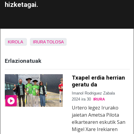
hizketagai.
KIROLA
IRURA
TOLOSA
Erlazionatuak
Txapel erdia herrian
geratu da
Imanol Rodriguez Zabala
2024 ira 30
IRURA
Urtero legez Irurako
jaietan Ametsa Pilota
elkartearen eskutik San
Migel Xare Irekiaren