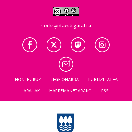
Codesyntaxek garatua
HONI BURUZ
LEGE OHARRA
PUBLIZITATEA
ARAUAK
HARREMANETARAKO
RSS