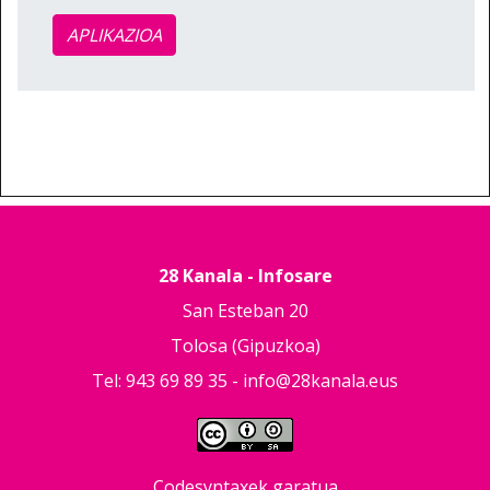
APLIKAZIOA
28 Kanala - Infosare
San Esteban 20
Tolosa (Gipuzkoa)
Tel: 943 69 89 35 -
info@28kanala.eus
Codesyntaxek garatua