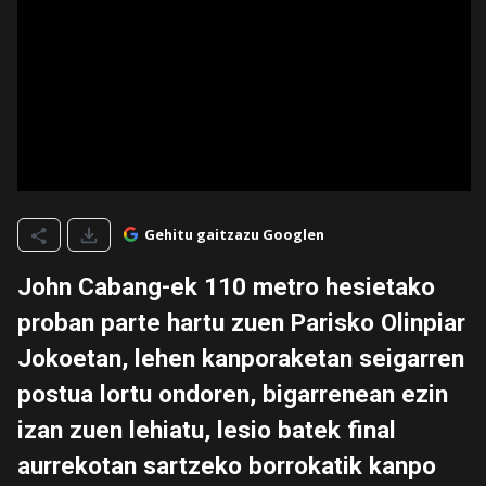
Gehitu gaitzazu Googlen
John Cabang-ek 110 metro hesietako
proban parte hartu zuen Parisko Olinpiar
Jokoetan, lehen kanporaketan seigarren
postua lortu ondoren, bigarrenean ezin
izan zuen lehiatu, lesio batek final
aurrekotan sartzeko borrokatik kanpo