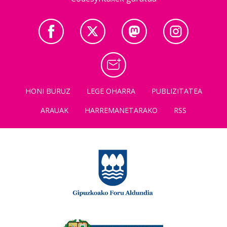
HONI BURUZ
LEGE OHARRA
PUBLIZITATEA
ARAUAK
HARREMANETARAKO
RSS