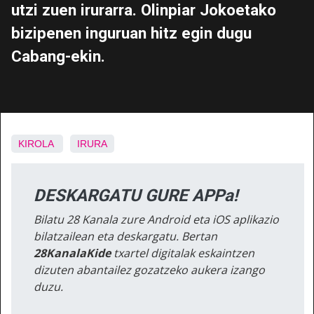
utzi zuen irurarra. Olinpiar Jokoetako
bizipenen inguruan hitz egin dugu
Cabang-ekin.
KIROLA
IRURA
DESKARGATU GURE APPa!
Bilatu 28 Kanala zure Android eta iOS aplikazio
bilatzailean eta deskargatu. Bertan
28KanalaKide
txartel digitalak eskaintzen
dizuten abantailez gozatzeko aukera izango
duzu.