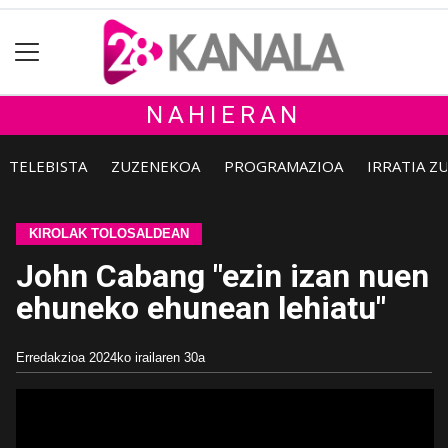
NAHIERAN
TELEBISTA
ZUZENEKOA
PROGRAMAZIOA
IRRATIA Z
KIROLAK TOLOSALDEAN
John Cabang "ezin izan nuen
ehuneko ehunean lehiatu"
Erredakzioa
2024ko irailaren 30a