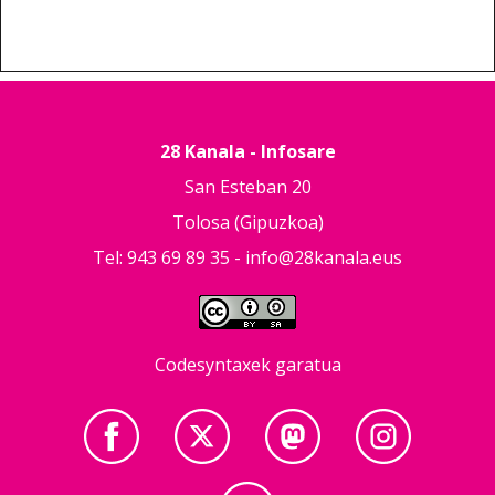
28 Kanala - Infosare
San Esteban 20
Tolosa (Gipuzkoa)
Tel: 943 69 89 35 -
info@28kanala.eus
Codesyntaxek garatua