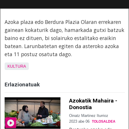
Azoka plaza edo Berdura Plazia Olaran errekaren
gainean kokaturik dago, hamarkada gutxi batzuk
baino ez dituen, bi solairuko estalitako eraikin
batean. Larunbatetan egiten da asteroko azoka
eta 11 postuz osatuta dago.
KULTURA
Erlazionatuak
Azokatik Mahaira -
Donostia
Oinatz Martinez Iturrioz
2023 abe 06
TOLOSALDEA