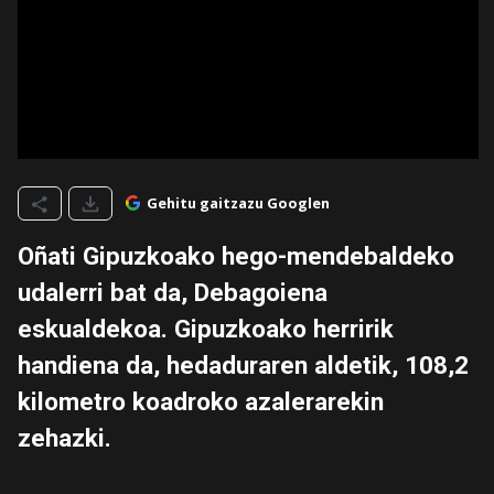
Gehitu gaitzazu Googlen
Oñati Gipuzkoako hego-mendebaldeko
udalerri bat da, Debagoiena
eskualdekoa. Gipuzkoako herririk
handiena da, hedaduraren aldetik, 108,2
kilometro koadroko azalerarekin
zehazki.