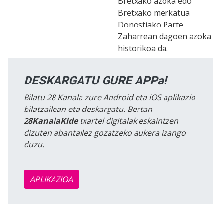
Bretxako azoka edo
Bretxako merkatua
Donostiako Parte
Zaharrean dagoen azoka
historikoa da.
DESKARGATU GURE APPa!
Bilatu 28 Kanala zure Android eta iOS aplikazio
bilatzailean eta deskargatu. Bertan
28KanalaKide
txartel digitalak eskaintzen
dizuten abantailez gozatzeko aukera izango
duzu.
APLIKAZIOA