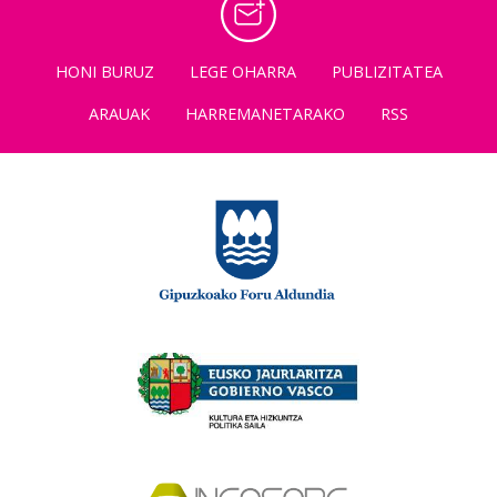
HONI BURUZ
LEGE OHARRA
PUBLIZITATEA
ARAUAK
HARREMANETARAKO
RSS