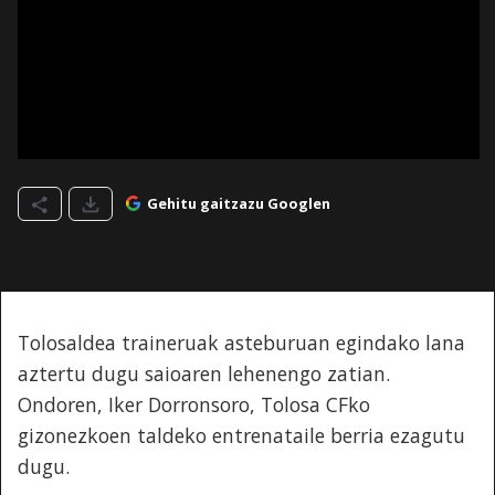
Gehitu gaitzazu Googlen
Tolosaldea traineruak asteburuan egindako lana
aztertu dugu saioaren lehenengo zatian.
Ondoren, Iker Dorronsoro, Tolosa CFko
gizonezkoen taldeko entrenataile berria ezagutu
dugu.