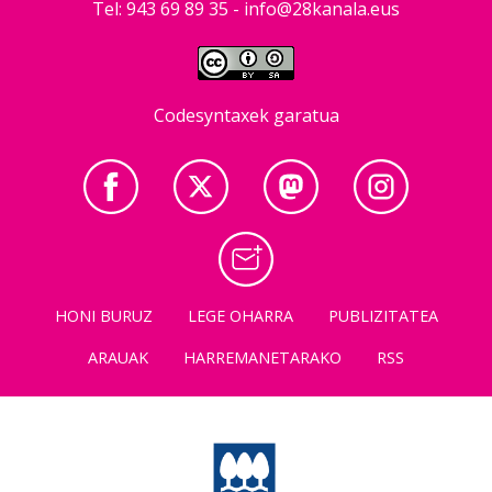
Tel: 943 69 89 35 -
info@28kanala.eus
Codesyntaxek garatua
HONI BURUZ
LEGE OHARRA
PUBLIZITATEA
ARAUAK
HARREMANETARAKO
RSS