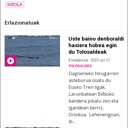
KIROLA
Erlazionatuak
Uste baino denboraldi
hasiera hobea egin
du Tolosaldeak
Erredakzioa
2023 uzt 17
TOLOSALDEA
Dagoeneko hirugarren
asteburua osatu du
Eusko Tren ligak.
Larunbatean Bilboko
bandera jokatu zen eta
igandean berriz,
Oriokoa. Lehenengoan,
ib…