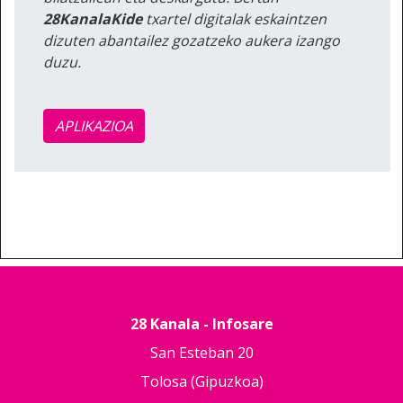
28KanalaKide
txartel digitalak eskaintzen
dizuten abantailez gozatzeko aukera izango
duzu.
APLIKAZIOA
28 Kanala - Infosare
San Esteban 20
Tolosa (Gipuzkoa)