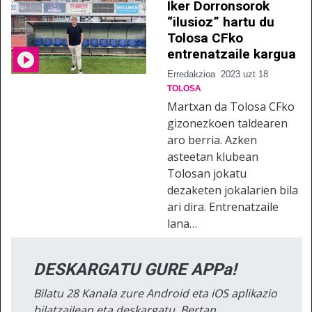
Iker Dorronsorok
“ilusioz” hartu du
Tolosa CFko
entrenatzaile kargua
Erredakzioa
2023 uzt 18
TOLOSA
Martxan da Tolosa CFko
gizonezkoen taldearen
aro berria. Azken
asteetan klubean
Tolosan jokatu
dezaketen jokalarien bila
ari dira. Entrenatzaile
lana…
DESKARGATU GURE APPa!
Bilatu 28 Kanala zure Android eta iOS aplikazio
bilatzailean eta deskargatu. Bertan