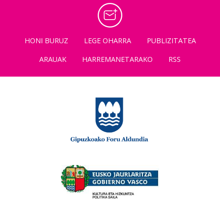
HONI BURUZ
LEGE OHARRA
PUBLIZITATEA
ARAUAK
HARREMANETARAKO
RSS