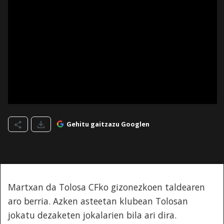
Gehitu gaitzazu Googlen
Martxan da Tolosa CFko gizonezkoen taldearen
aro berria. Azken asteetan klubean Tolosan
jokatu dezaketen jokalarien bila ari dira.