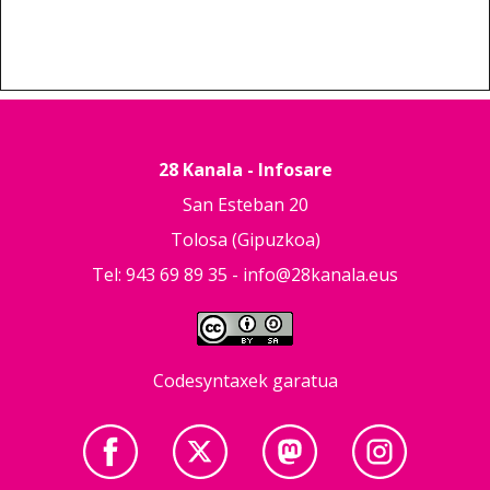
28 Kanala - Infosare
San Esteban 20
Tolosa (Gipuzkoa)
Tel: 943 69 89 35 -
info@28kanala.eus
Codesyntaxek garatua