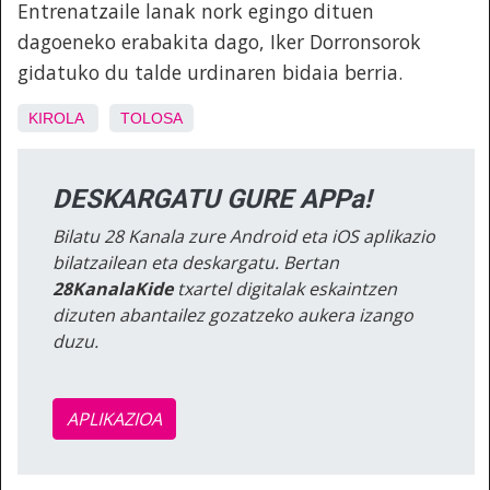
Entrenatzaile lanak nork egingo dituen
dagoeneko erabakita dago, Iker Dorronsorok
gidatuko du talde urdinaren bidaia berria.
KIROLA
TOLOSA
DESKARGATU GURE APPa!
Bilatu 28 Kanala zure Android eta iOS aplikazio
bilatzailean eta deskargatu. Bertan
28KanalaKide
txartel digitalak eskaintzen
dizuten abantailez gozatzeko aukera izango
duzu.
APLIKAZIOA