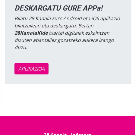
DESKARGATU GURE APPa!
Bilatu 28 Kanala zure Android eta iOS aplikazio
bilatzailean eta deskargatu. Bertan
28KanalaKide
txartel digitalak eskaintzen
dizuten abantailez gozatzeko aukera izango
duzu.
APLIKAZIOA
28 Kanala - Infosare