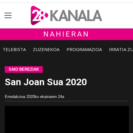
NAHIERAN
TELEBISTA
ZUZENEKOA
PROGRAMAZIOA
IRRATIA Z
SAIO BEREZIAK
San Joan Sua 2020
Erredakzioa
2020ko ekainaren 24a