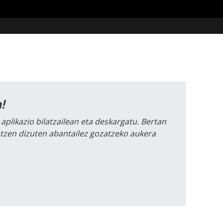
!
 aplikazio bilatzailean eta deskargatu. Bertan
intzen dizuten abantailez gozatzeko aukera