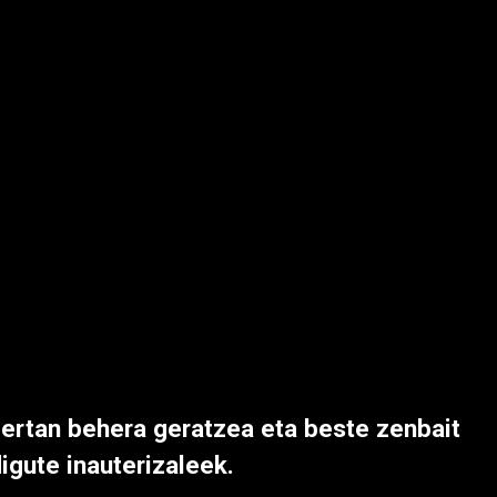
 bertan behera geratzea eta beste zenbait
digute inauterizaleek.