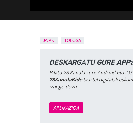
JAIAK
TOLOSA
DESKARGATU GURE APPa
Bilatu 28 Kanala zure Android eta iOS
28KanalaKide
txartel digitalak eska
izango duzu.
APLIKAZIOA