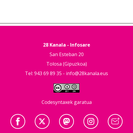
28 Kanala - Infosare
San Esteban 20
Tolosa (Gipuzkoa)
Tel: 943 69 89 35 -
info@28kanala.eus
Codesyntaxek garatua