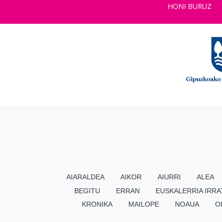
HONI BURUZ
AIARALDEA
AIKOR
AIURRI
ALEA
BEGITU
ERRAN
EUSKALERRIA IRRA
KRONIKA
MAILOPE
NOAUA
O