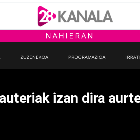
NAHIERAN
A
ZUZENEKOA
PROGRAMAZIOA
IRRAT
uteriak izan dira aur