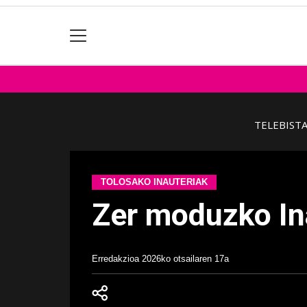
TELEBIST
TOLOSAKO INAUTERIAK
Zer moduzko Ina
Erredakzioa
2026ko otsailaren 17a