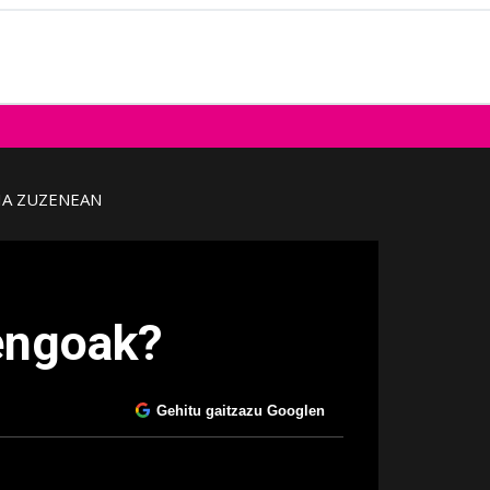
IA ZUZENEAN
tengoak?
Gehitu gaitzazu Googlen