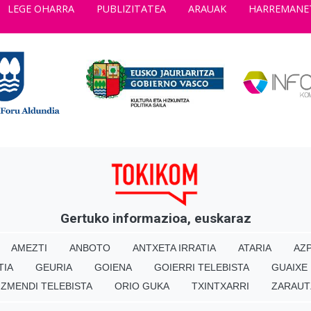
LEGE OHARRA
PUBLIZITATEA
ARAUAK
HARREMANE
Gertuko informazioa, euskaraz
AMEZTI
ANBOTO
ANTXETA IRRATIA
ATARIA
AZP
TIA
GEURIA
GOIENA
GOIERRI TELEBISTA
GUAIXE
IZMENDI TELEBISTA
ORIO GUKA
TXINTXARRI
ZARAUT