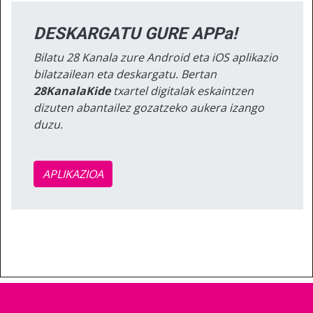
DESKARGATU GURE APPa!
Bilatu 28 Kanala zure Android eta iOS aplikazio
bilatzailean eta deskargatu. Bertan
28KanalaKide
txartel digitalak eskaintzen
dizuten abantailez gozatzeko aukera izango
duzu.
APLIKAZIOA