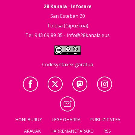
28 Kanala - Infosare
San Esteban 20
Tolosa (Gipuzkoa)
Tel: 943 69 89 35 -
info@28kanala.eus
Codesyntaxek garatua
HONI BURUZ
LEGE OHARRA
PUBLIZITATEA
ARAUAK
HARREMANETARAKO
RSS