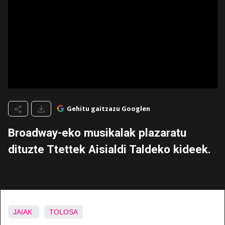
Gehitu gaitzazu Googlen
Broadway-eko musikalak plazaratu
dituzte Ttettek Aisialdi Taldeko kideek.
JAIAK
TOLOSA