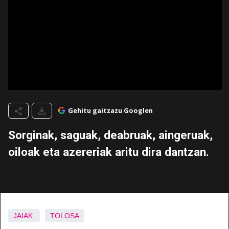
Gehitu gaitzazu Googlen
Sorginak, saguak, deabruak, aingeruak,
oiloak eta azereriak aritu dira dantzan.
JAIAK
TOLOSA