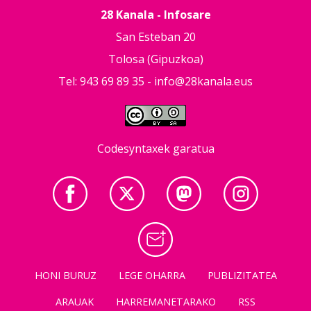
28 Kanala - Infosare
San Esteban 20
Tolosa (Gipuzkoa)
Tel: 943 69 89 35 -
info@28kanala.eus
Codesyntaxek garatua
HONI BURUZ
LEGE OHARRA
PUBLIZITATEA
ARAUAK
HARREMANETARAKO
RSS