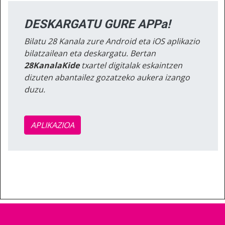
DESKARGATU GURE APPa!
Bilatu 28 Kanala zure Android eta iOS aplikazio
bilatzailean eta deskargatu. Bertan
28KanalaKide
txartel digitalak eskaintzen
dizuten abantailez gozatzeko aukera izango
duzu.
APLIKAZIOA