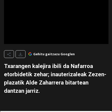
Gehitu gaitzazu Googlen
Txarangen kalejira ibili da Nafarroa
etorbidetik zehar; inauterizaleak Zezen-
plazatik Alde Zaharrera bitartean
dantzan jarriz.