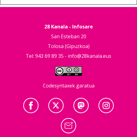
28 Kanala - Infosare
San Esteban 20
Tolosa (Gipuzkoa)
Tel: 943 69 89 35 -
info@28kanala.eus
Codesyntaxek garatua