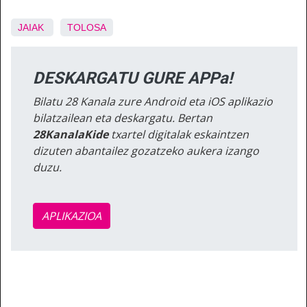
JAIAK
TOLOSA
DESKARGATU GURE APPa!
Bilatu 28 Kanala zure Android eta iOS aplikazio
bilatzailean eta deskargatu. Bertan
28KanalaKide
txartel digitalak eskaintzen
dizuten abantailez gozatzeko aukera izango
duzu.
APLIKAZIOA