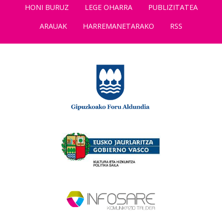
HONI BURUZ
LEGE OHARRA
PUBLIZITATEA
ARAUAK
HARREMANETARAKO
RSS