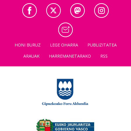
HONI BURUZ
LEGE OHARRA
PUBLIZITATEA
ARAUAK
HARREMANETARAKO
RSS