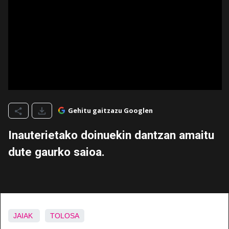
Gehitu gaitzazu Googlen
Inauterietako doinuekin dantzan amaitu
dute gaurko saioa.
JAIAK
TOLOSA