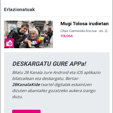
Erlazionatuak
Mugi Tolosa irudietan
Olaia Garmendia Ancisar
ots 11
TOLOSA
DESKARGATU GURE APPa!
Bilatu 28 Kanala zure Android eta iOS aplikazio
bilatzailean eta deskargatu. Bertan
28KanalaKide
txartel digitalak eskaintzen
dizuten abantailez gozatzeko aukera izango
duzu.