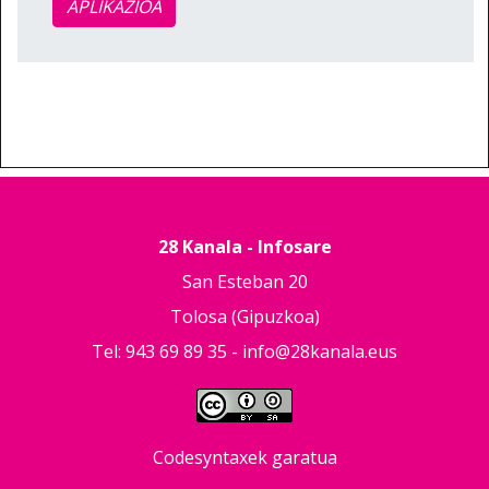
APLIKAZIOA
28 Kanala - Infosare
San Esteban 20
Tolosa (Gipuzkoa)
Tel: 943 69 89 35 -
info@28kanala.eus
Codesyntaxek garatua