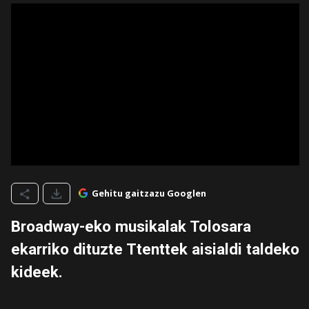
Gehitu gaitzazu Googlen
Broadway-eko musikalak Tolosara
ekarriko dituzte Ttenttek aisialdi taldeko
kideek.