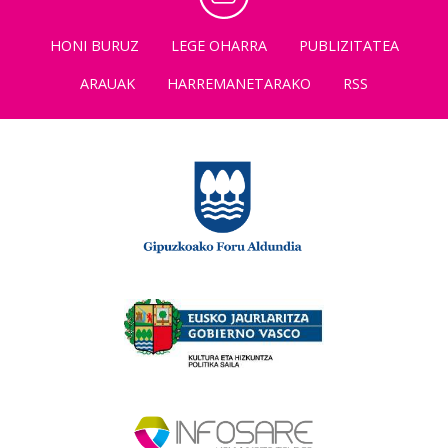
HONI BURUZ
LEGE OHARRA
PUBLIZITATEA
ARAUAK
HARREMANETARAKO
RSS