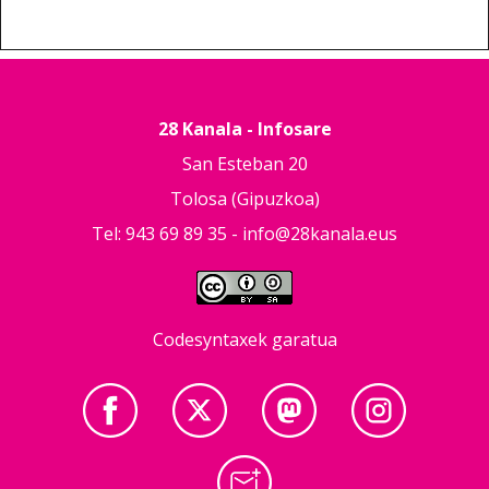
28 Kanala - Infosare
San Esteban 20
Tolosa (Gipuzkoa)
Tel: 943 69 89 35 -
info@28kanala.eus
Codesyntaxek garatua