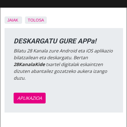
JAIAK
TOLOSA
DESKARGATU GURE APPa!
Bilatu 28 Kanala zure Android eta iOS aplikazio
bilatzailean eta deskargatu. Bertan
28KanalaKide
txartel digitalak eskaintzen
dizuten abantailez gozatzeko aukera izango
duzu.
APLIKAZIOA