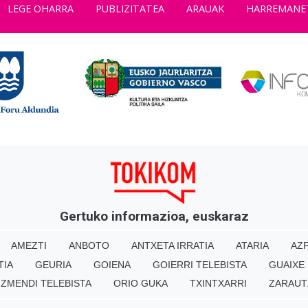
LEGE OHARRA
PUBLIZITATEA
ARAUAK
HARREMANE
Gertuko informazioa, euskaraz
AMEZTI
ANBOTO
ANTXETA IRRATIA
ATARIA
AZP
TIA
GEURIA
GOIENA
GOIERRI TELEBISTA
GUAIXE
IZMENDI TELEBISTA
ORIO GUKA
TXINTXARRI
ZARAUT