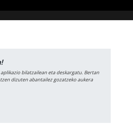
!
 aplikazio bilatzailean eta deskargatu. Bertan
intzen dizuten abantailez gozatzeko aukera