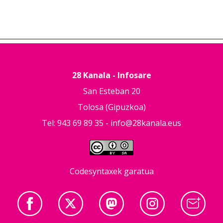
28 Kanala - Infosare
San Esteban 20
Tolosa (Gipuzkoa)
Tel: 943 69 89 35 -
info@28kanala.eus
Codesyntaxek garatua