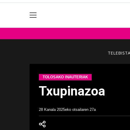
TELEBIST
TOLOSAKO INAUTERIAK
Txupinazoa
28 Kanala
2025eko otsailaren 27a