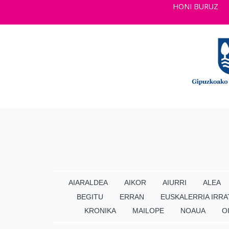
HONI BURUZ
AIARALDEA
AIKOR
AIURRI
ALEA
BEGITU
ERRAN
EUSKALERRIA IRRA
KRONIKA
MAILOPE
NOAUA
O