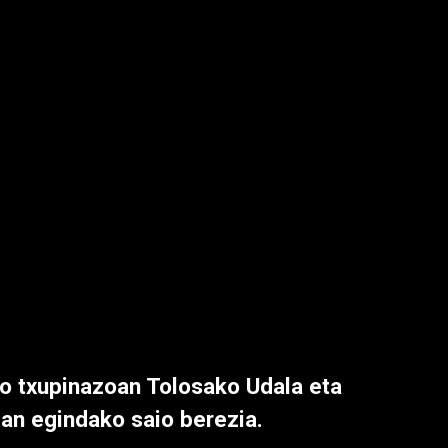
o txupinazoan Tolosako Udala eta
ean egindako saio berezia.