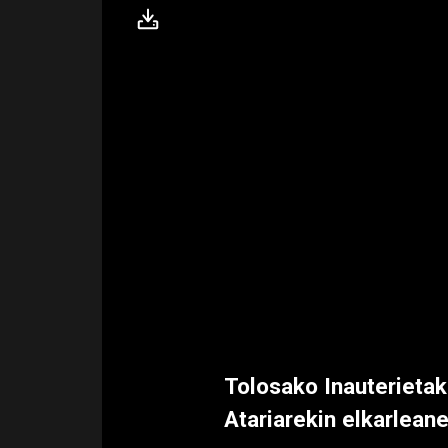
Tolosako Inauterietak
Atariarekin elkarlean