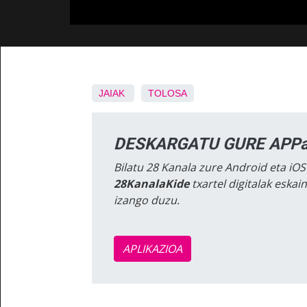
JAIAK
TOLOSA
DESKARGATU GURE APPa
Bilatu 28 Kanala zure Android eta iOS
28KanalaKide
txartel digitalak eska
izango duzu.
APLIKAZIOA