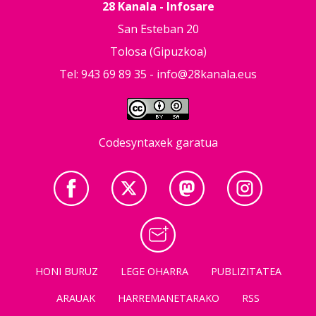
28 Kanala - Infosare
San Esteban 20
Tolosa (Gipuzkoa)
Tel: 943 69 89 35 -
info@28kanala.eus
Codesyntaxek garatua
HONI BURUZ
LEGE OHARRA
PUBLIZITATEA
ARAUAK
HARREMANETARAKO
RSS