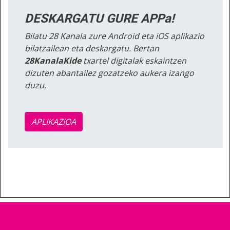
DESKARGATU GURE APPa!
Bilatu 28 Kanala zure Android eta iOS aplikazio
bilatzailean eta deskargatu. Bertan
28KanalaKide
txartel digitalak eskaintzen
dizuten abantailez gozatzeko aukera izango
duzu.
APLIKAZIOA