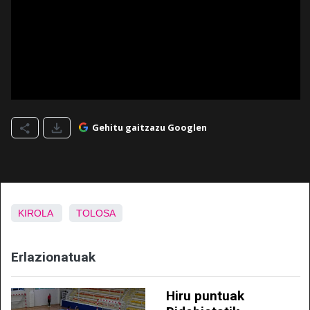
Gehitu gaitzazu Googlen
KIROLA
TOLOSA
Erlazionatuak
Hiru puntuak