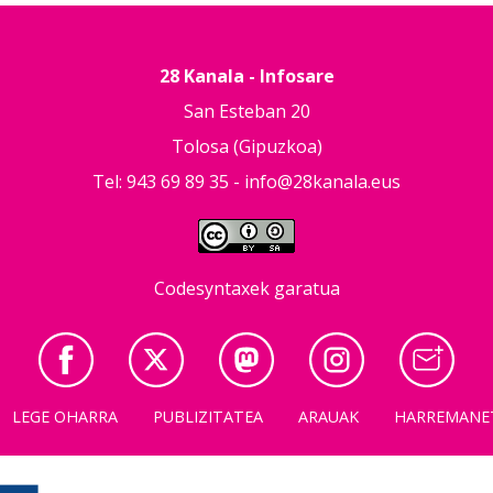
28 Kanala - Infosare
San Esteban 20
Tolosa (Gipuzkoa)
Tel: 943 69 89 35 -
info@28kanala.eus
Codesyntaxek garatua
LEGE OHARRA
PUBLIZITATEA
ARAUAK
HARREMANE