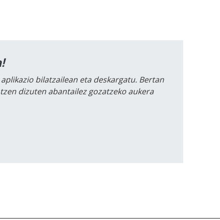
!
 aplikazio bilatzailean eta deskargatu. Bertan
intzen dizuten abantailez gozatzeko aukera