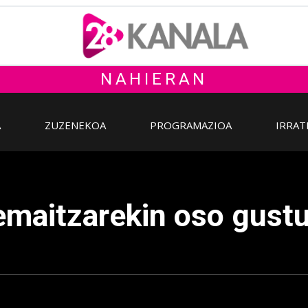
NAHIERAN
A
ZUZENEKOA
PROGRAMAZIOA
IRRAT
"emaitzarekin oso gust