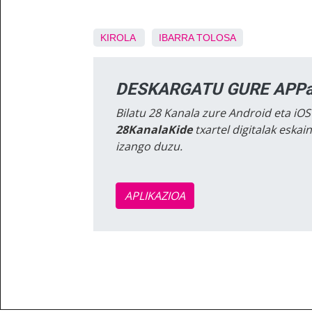
KIROLA
IBARRA
TOLOSA
DESKARGATU GURE APPa
Bilatu 28 Kanala zure Android eta iOS
28KanalaKide
txartel digitalak eska
izango duzu.
APLIKAZIOA