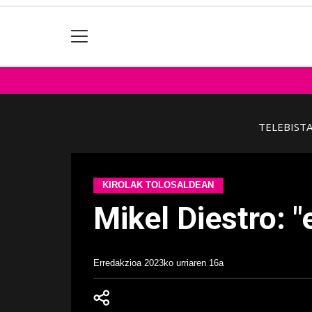
TELEBIST
KIROLAK TOLOSALDEAN
Mikel Diestro: 
Erredakzioa
2023ko urriaren 16a