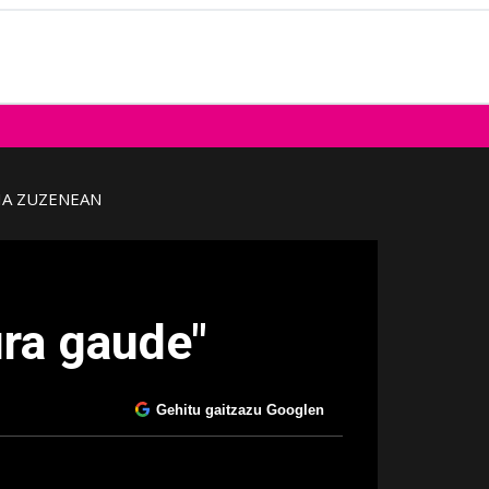
IA ZUZENEAN
ura gaude"
Gehitu gaitzazu Googlen