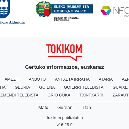
Gertuko informazioa, euskaraz
AMEZTI
ANBOTO
ANTXETA IRRATIA
ATARIA
AZP
TIA
GEURIA
GOIENA
GOIERRI TELEBISTA
GUAIXE
IZMENDI TELEBISTA
ORIO GUKA
TXINTXARRI
ZARAUT
Matx
Gurean
Ttap
Tokikom publizitatea
v16.25.0