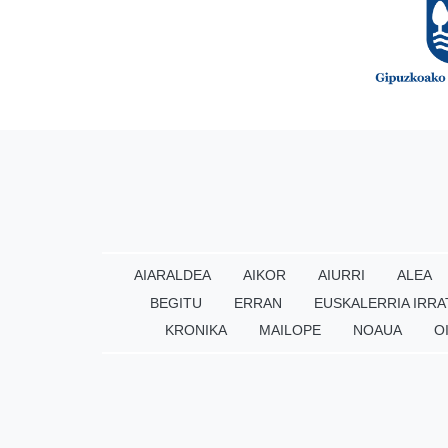
AIARALDEA
AIKOR
AIURRI
ALEA
BEGITU
ERRAN
EUSKALERRIA IRRA
KRONIKA
MAILOPE
NOAUA
O