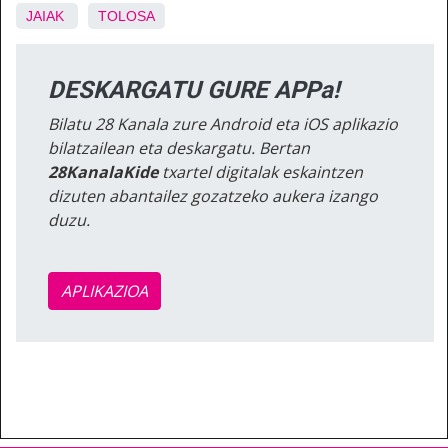
JAIAK
TOLOSA
DESKARGATU GURE APPa!
Bilatu 28 Kanala zure Android eta iOS aplikazio
bilatzailean eta deskargatu. Bertan
28KanalaKide
txartel digitalak eskaintzen
dizuten abantailez gozatzeko aukera izango
duzu.
APLIKAZIOA