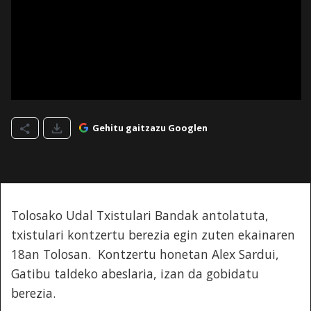
Gehitu gaitzazu Googlen
Tolosako Udal Txistulari Bandak antolatuta,
txistulari kontzertu berezia egin zuten ekainaren
18an Tolosan. Kontzertu honetan Alex Sardui,
Gatibu taldeko abeslaria, izan da gobidatu
berezia.