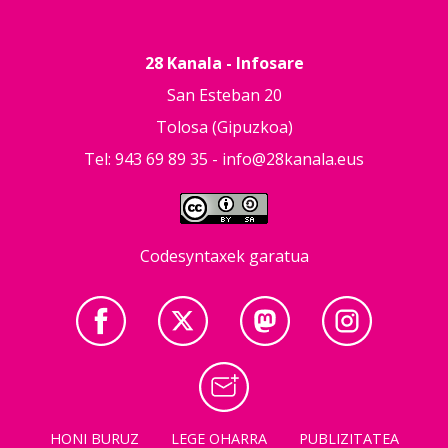
28 Kanala - Infosare
San Esteban 20
Tolosa (Gipuzkoa)
Tel: 943 69 89 35 -
info@28kanala.eus
Codesyntaxek garatua
HONI BURUZ
LEGE OHARRA
PUBLIZITATEA