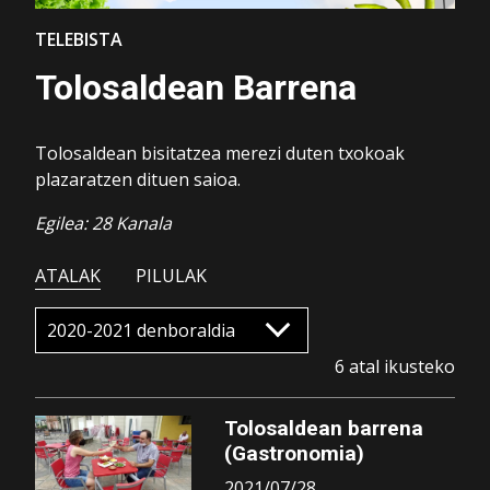
TELEBISTA
Tolosaldean Barrena
Tolosaldean bisitatzea merezi duten txokoak
plazaratzen dituen saioa.
Egilea: 28 Kanala
ATALAK
PILULAK
6 atal ikusteko
Tolosaldean barrena
(Gastronomia)
2021/07/28