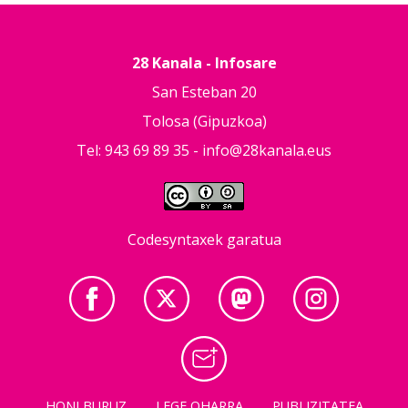
28 Kanala - Infosare
San Esteban 20
Tolosa (Gipuzkoa)
Tel: 943 69 89 35 -
info@28kanala.eus
Codesyntaxek garatua
HONI BURUZ
LEGE OHARRA
PUBLIZITATEA