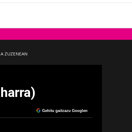
IA ZUZENEAN
harra)
Gehitu gaitzazu Googlen