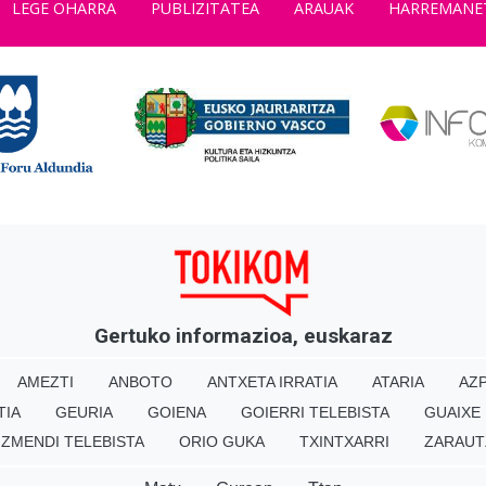
LEGE OHARRA
PUBLIZITATEA
ARAUAK
HARREMANE
Gertuko informazioa, euskaraz
AMEZTI
ANBOTO
ANTXETA IRRATIA
ATARIA
AZP
TIA
GEURIA
GOIENA
GOIERRI TELEBISTA
GUAIXE
IZMENDI TELEBISTA
ORIO GUKA
TXINTXARRI
ZARAUT