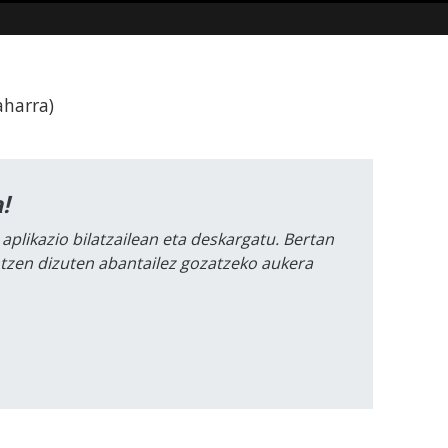
aharra)
!
 aplikazio bilatzailean eta deskargatu. Bertan
intzen dizuten abantailez gozatzeko aukera