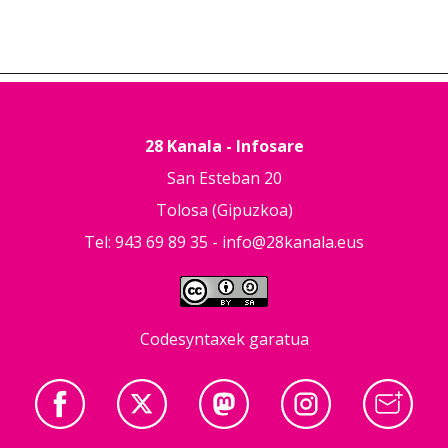
28 Kanala - Infosare
San Esteban 20
Tolosa (Gipuzkoa)
Tel: 943 69 89 35 -
info@28kanala.eus
Codesyntaxek garatua