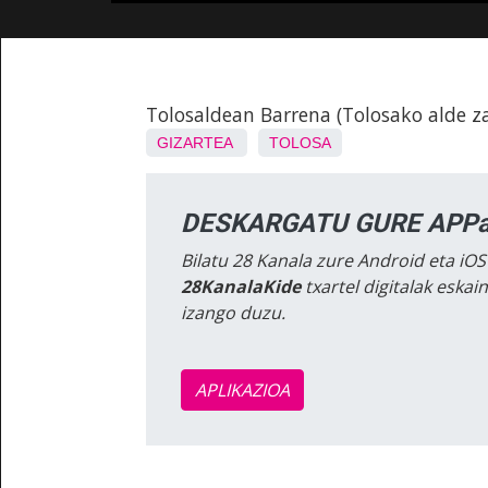
Tolosaldean Barrena (Tolosako alde z
GIZARTEA
TOLOSA
DESKARGATU GURE APPa
Bilatu 28 Kanala zure Android eta iOS
28KanalaKide
txartel digitalak eska
izango duzu.
APLIKAZIOA