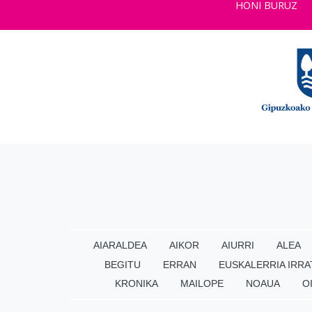
HONI BURUZ
AIARALDEA
AIKOR
AIURRI
ALEA
BEGITU
ERRAN
EUSKALERRIA IRRA
KRONIKA
MAILOPE
NOAUA
O