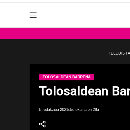
TELEBIST
TOLOSALDEAN BARRENA
Tolosaldean Bar
Erredakzioa
2021eko ekainaren 28a