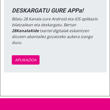
DESKARGATU GURE APPa!
Bilatu 28 Kanala zure Android eta iOS aplikazio
bilatzailean eta deskargatu. Bertan
28KanalaKide
txartel digitalak eskaintzen
dizuten abantailez gozatzeko aukera izango
duzu.
APLIKAZIOA