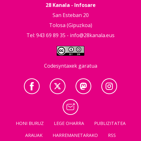
28 Kanala - Infosare
San Esteban 20
Tolosa (Gipuzkoa)
Tel: 943 69 89 35 -
info@28kanala.eus
Codesyntaxek garatua
HONI BURUZ
LEGE OHARRA
PUBLIZITATEA
ARAUAK
HARREMANETARAKO
RSS