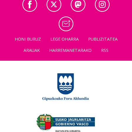
HONI BURUZ
LEGE OHARRA
PUBLIZITATEA
ARAUAK
HARREMANETARAKO
RSS