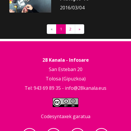
2016/03/04
«
1
2
»
28 Kanala - Infosare
San Esteban 20
Tolosa (Gipuzkoa)
Tel: 943 69 89 35 -
info@28kanala.eus
Codesyntaxek garatua