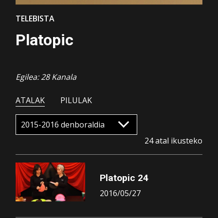
TELEBISTA
Platopic
Egilea: 28 Kanala
ATALAK
PILULAK
24 atal ikusteko
Platopic 24
2016/05/27