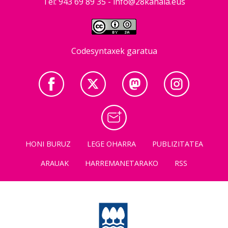
Tel: 943 69 89 35 -
info@28kanala.eus
Codesyntaxek garatua
HONI BURUZ
LEGE OHARRA
PUBLIZITATEA
ARAUAK
HARREMANETARAKO
RSS