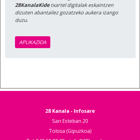
28KanalaKide
txartel digitalak eskaintzen
dizuten abantailez gozatzeko aukera izango
duzu.
APLIKAZIOA
28 Kanala - Infosare
San Esteban 20
Tolosa (Gipuzkoa)