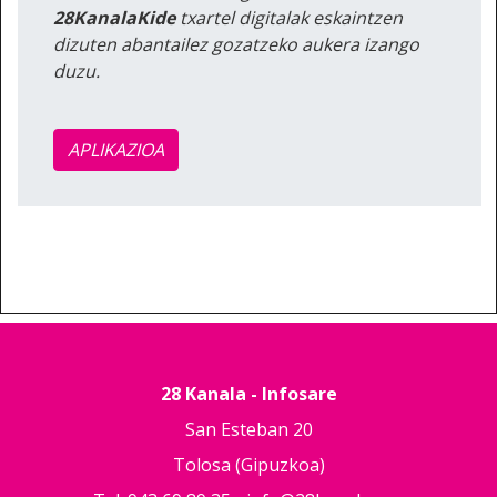
28KanalaKide
txartel digitalak eskaintzen
dizuten abantailez gozatzeko aukera izango
duzu.
APLIKAZIOA
28 Kanala - Infosare
San Esteban 20
Tolosa (Gipuzkoa)