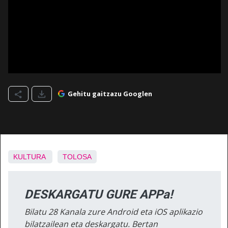
Gehitu gaitzazu Googlen
KULTURA
TOLOSA
DESKARGATU GURE APPa!
Bilatu 28 Kanala zure Android eta iOS aplikazio
bilatzailean eta deskargatu. Bertan