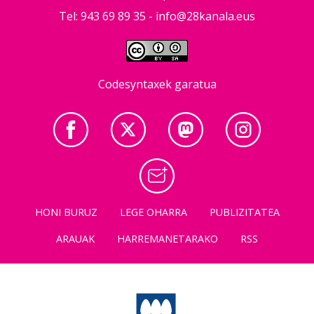
Tel: 943 69 89 35 -
info@28kanala.eus
Codesyntaxek garatua
HONI BURUZ
LEGE OHARRA
PUBLIZITATEA
ARAUAK
HARREMANETARAKO
RSS