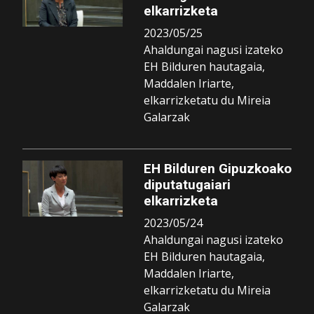
elkarrizketa
2023/05/25
Ahaldungai nagusi izateko
EH Bilduren hautagaia,
Maddalen Iriarte,
elkarrizketatu du Mireia
Galarzak
EH Bilduren Gipuzkoako
diputatugaiari
elkarrizketa
2023/05/24
Ahaldungai nagusi izateko
EH Bilduren hautagaia,
Maddalen Iriarte,
elkarrizketatu du Mireia
Galarzak