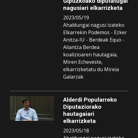
Gipuzkoako diputatugai
nagusiari elkarrizketa
2023/05/19
Ahaldungai nagusi izateko
Elkarrekin Podemos - Ezker
Anitza-IU - Berdeak Equo -
Aliantza Berdea
koalizioaren hautagaia,
Miren Echeveste,
elkarrizketatu du Mireia
Galarzak
Alderdi Popularreko
Diputaziorako
hautagaiari
elkarrizketa
2023/05/18
Ahaldungai nagusi izateko