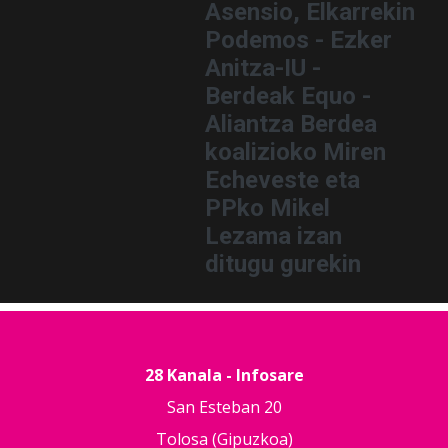
Asensio, Elkarrekin
Podemos - Ezker
Anitza-IU -
Berdeak Equo -
Aliantza Berdea
koalizioko Miren
Echeveste eta
PPko Mikel
Lezama izan
ditugu gurekin
28 Kanala - Infosare
San Esteban 20
Tolosa (Gipuzkoa)