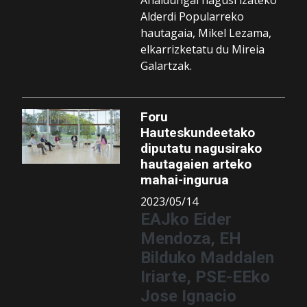
Alderdi Popularreko
hautagaia, Mikel Lezama,
elkarrizketatu du Mireia
Galartzak.
Foru
Hauteskundeetako
diputatu nagusirako
hautagaien arteko
mahai-ingurua
2023/05/14
EAJko Eider
Mendoza, EH
Bilduko Maddalen
Iriarte, PSE-EEko
Jose Ignacio