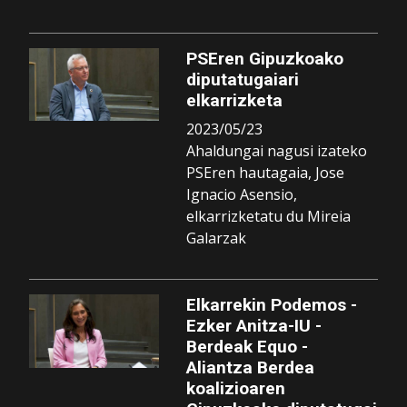
PSEren Gipuzkoako
diputatugaiari
elkarrizketa
2023/05/23
Ahaldungai nagusi izateko
PSEren hautagaia, Jose
Ignacio Asensio,
elkarrizketatu du Mireia
Galarzak
Elkarrekin Podemos -
Ezker Anitza-IU -
Berdeak Equo -
Aliantza Berdea
koalizioaren