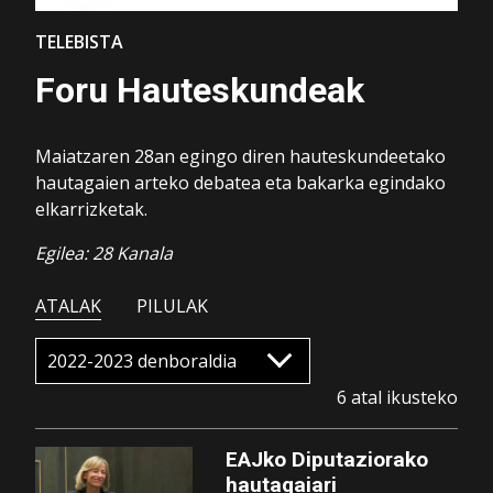
TELEBISTA
Foru Hauteskundeak
Maiatzaren 28an egingo diren hauteskundeetako
hautagaien arteko debatea eta bakarka egindako
elkarrizketak.
Egilea: 28 Kanala
ATALAK
PILULAK
6 atal ikusteko
EAJko Diputaziorako
hautagaiari