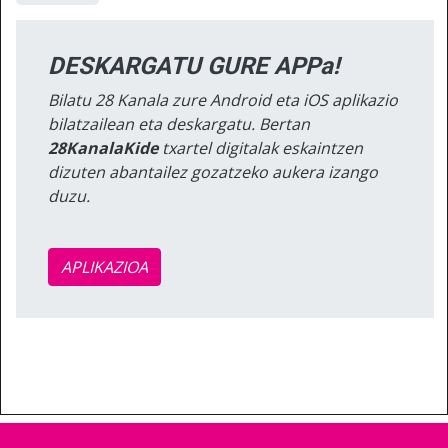
DESKARGATU GURE APPa!
Bilatu 28 Kanala zure Android eta iOS aplikazio
bilatzailean eta deskargatu. Bertan
28KanalaKide
txartel digitalak eskaintzen
dizuten abantailez gozatzeko aukera izango
duzu.
APLIKAZIOA