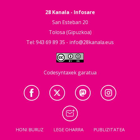
28 Kanala - Infosare
San Esteban 20
Tolosa (Gipuzkoa)
Tel: 943 69 89 35 -
info@28kanala.eus
Codesyntaxek garatua
HONI BURUZ
LEGE OHARRA
PUBLIZITATEA