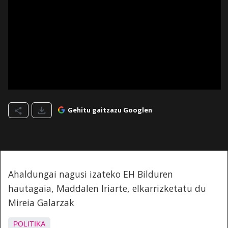
Gehitu gaitzazu Googlen
Ahaldungai nagusi izateko EH Bilduren
hautagaia, Maddalen Iriarte, elkarrizketatu du
Mireia Galarzak
POLITIKA