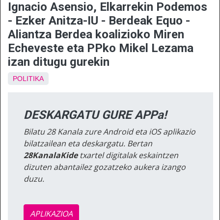
Ignacio Asensio, Elkarrekin Podemos
- Ezker Anitza-IU - Berdeak Equo -
Aliantza Berdea koalizioko Miren
Echeveste eta PPko Mikel Lezama
izan ditugu gurekin
POLITIKA
DESKARGATU GURE APPa!
Bilatu 28 Kanala zure Android eta iOS aplikazio
bilatzailean eta deskargatu. Bertan
28KanalaKide
txartel digitalak eskaintzen
dizuten abantailez gozatzeko aukera izango
duzu.
APLIKAZIOA