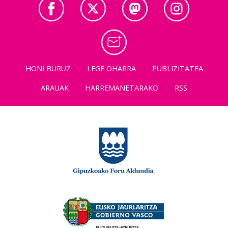
HONI BURUZ
LEGE OHARRA
PUBLIZITATEA
ARAUAK
HARREMANETARAKO
RSS