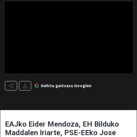
Gehitu gaitzazu Googlen
EAJko Eider Mendoza, EH Bilduko
Maddalen Iriarte, PSE-EEko Jose