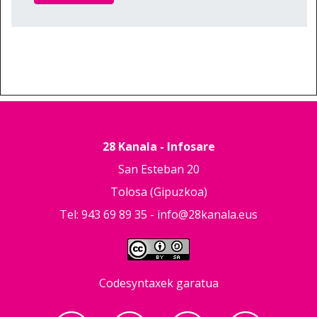
28 Kanala - Infosare
San Esteban 20
Tolosa (Gipuzkoa)
Tel: 943 69 89 35 -
info@28kanala.eus
Codesyntaxek garatua