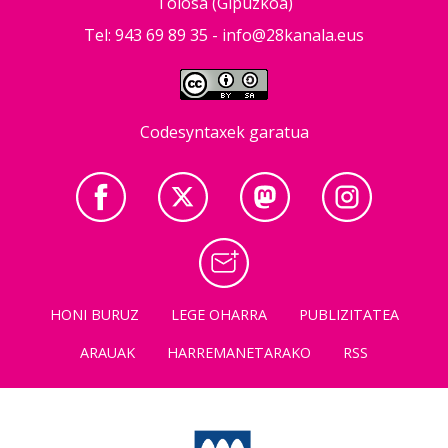
Tolosa (Gipuzkoa)
Tel: 943 69 89 35 -
info@28kanala.eus
Codesyntaxek garatua
HONI BURUZ
LEGE OHARRA
PUBLIZITATEA
ARAUAK
HARREMANETARAKO
RSS