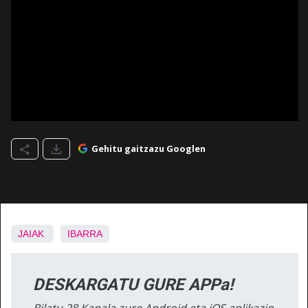
Gehitu gaitzazu Googlen
JAIAK
IBARRA
DESKARGATU GURE APPa!
Bilatu 28 Kanala zure Android eta iOS aplikazio