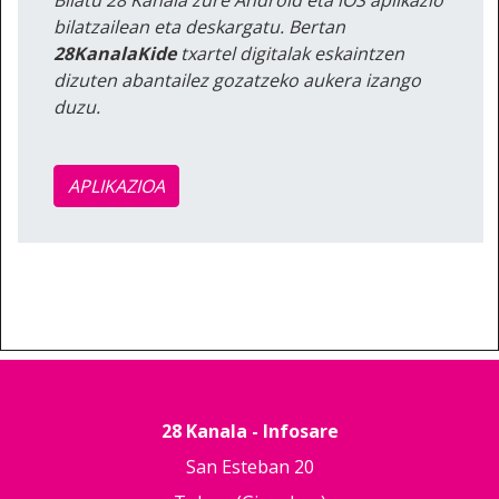
bilatzailean eta deskargatu. Bertan
28KanalaKide
txartel digitalak eskaintzen
dizuten abantailez gozatzeko aukera izango
duzu.
APLIKAZIOA
28 Kanala - Infosare
San Esteban 20