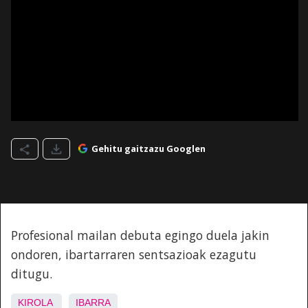
Gehitu gaitzazu Googlen
Profesional mailan debuta egingo duela jakin
ondoren, ibartarraren sentsazioak ezagutu
ditugu.
KIROLA
IBARRA