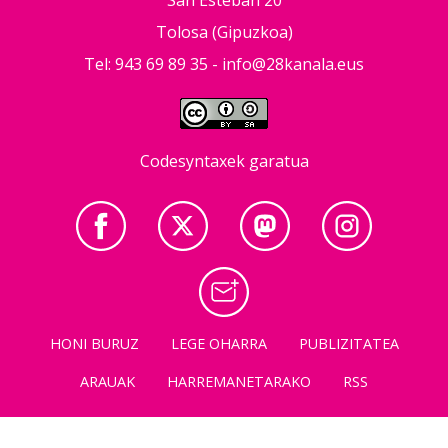
Tolosa (Gipuzkoa)
Tel: 943 69 89 35 -
info@28kanala.eus
Codesyntaxek garatua
HONI BURUZ
LEGE OHARRA
PUBLIZITATEA
ARAUAK
HARREMANETARAKO
RSS