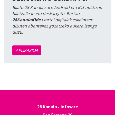
Bilatu 28 Kanala zure Android eta iOS aplikazio
bilatzailean eta deskargatu. Bertan
28KanalaKide
txartel digitalak eskaintzen
dizuten abantailez gozatzeko aukera izango
duzu.
APLIKAZIOA
28 Kanala - Infosare
San Esteban 20