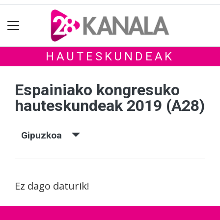
HAUTESKUNDEAK
Espainiako kongresuko
hauteskundeak 2019 (A28)
Gipuzkoa
Ez dago daturik!