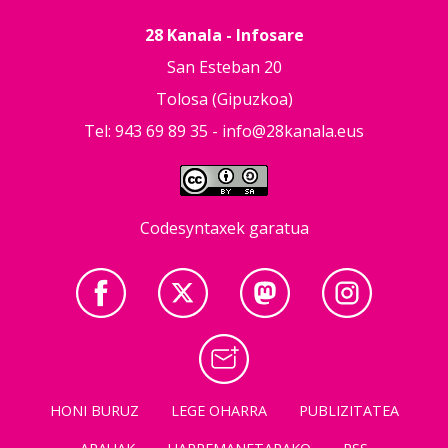
28 Kanala - Infosare
San Esteban 20
Tolosa (Gipuzkoa)
Tel: 943 69 89 35 -
info@28kanala.eus
Codesyntaxek garatua
HONI BURUZ
LEGE OHARRA
PUBLIZITATEA