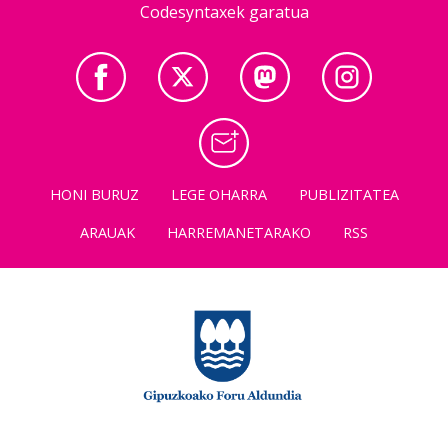
Codesyntaxek garatua
HONI BURUZ
LEGE OHARRA
PUBLIZITATEA
ARAUAK
HARREMANETARAKO
RSS