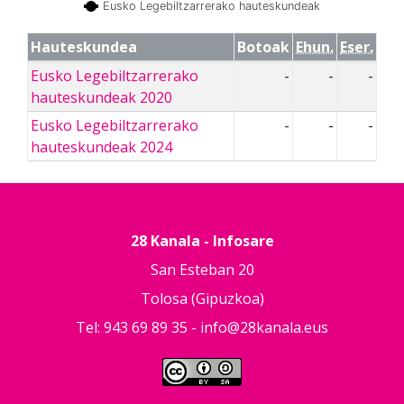
Eusko Legebiltzarrerako hauteskundeak
Hauteskundea
Botoak
Ehun.
Eser.
Eusko Legebiltzarrerako
-
-
-
hauteskundeak 2020
Eusko Legebiltzarrerako
-
-
-
hauteskundeak 2024
28 Kanala - Infosare
San Esteban 20
Tolosa (Gipuzkoa)
Tel: 943 69 89 35 -
info@28kanala.eus