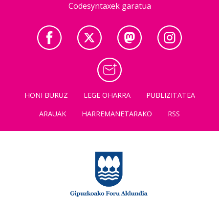
Codesyntaxek garatua
HONI BURUZ
LEGE OHARRA
PUBLIZITATEA
ARAUAK
HARREMANETARAKO
RSS