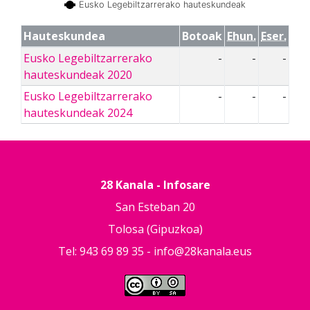
Eusko Legebiltzarrerako hauteskundeak
Hauteskundea
Botoak
Ehun.
Eser.
Eusko Legebiltzarrerako
-
-
-
hauteskundeak 2020
Eusko Legebiltzarrerako
-
-
-
hauteskundeak 2024
28 Kanala - Infosare
San Esteban 20
Tolosa (Gipuzkoa)
Tel: 943 69 89 35 -
info@28kanala.eus