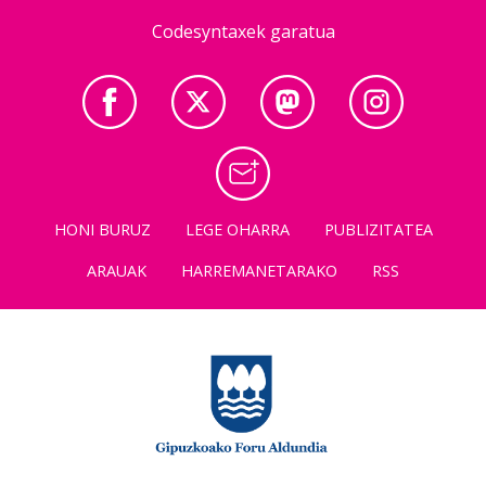
Codesyntaxek garatua
HONI BURUZ
LEGE OHARRA
PUBLIZITATEA
ARAUAK
HARREMANETARAKO
RSS