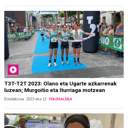
T3T-T2T 2023: Olano eta Ugarte azkarrenak
luzean; Murgoitio eta Iturriaga motzean
Erredakzioa
2023 eka 12
TOLOSALDEA