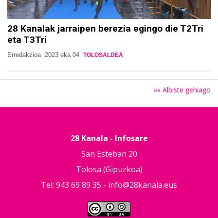
28 Kanalak jarraipen berezia egingo die T2Tri
eta T3Tri
Erredakzioa
2023 eka 04
TOLOSALDEA
»» Albiste gehiago
28 Kanala - Infosare
San Esteban 20
Tolosa (Gipuzkoa)
Tel: 943 69 89 35 -
info@28kanala.eus