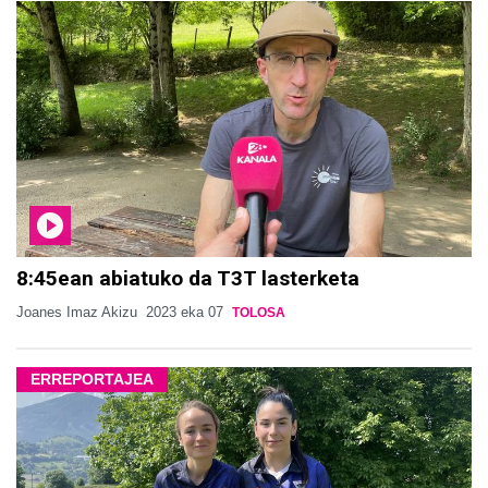
8:45ean abiatuko da T3T lasterketa
Joanes Imaz Akizu
2023 eka 07
TOLOSA
ERREPORTAJEA