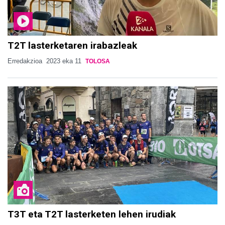
T2T lasterketaren irabazleak
Erredakzioa
2023 eka 11
TOLOSA
T3T eta T2T lasterketen lehen irudiak