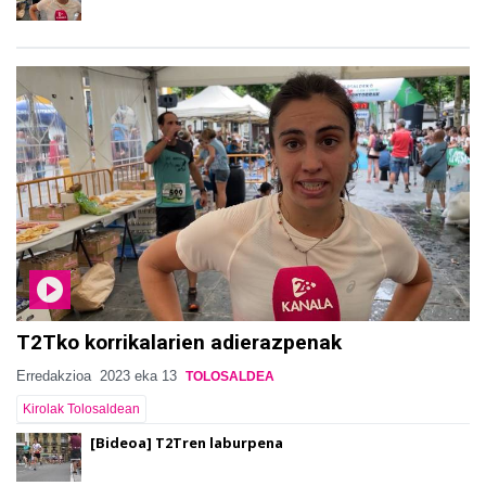
T2Tko korrikalarien adierazpenak
Erredakzioa
2023 eka 13
TOLOSALDEA
Kirolak Tolosaldean
[Bideoa] T2Tren laburpena