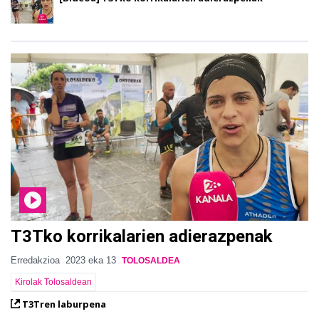
T3Tko korrikalarien adierazpenak
Erredakzioa
2023 eka 13
TOLOSALDEA
Kirolak Tolosaldean
T3Tren laburpena