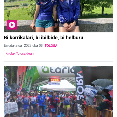
Bi korrikalari, bi ibilbide, bi helburu
Erredakzioa
2023 eka 06
TOLOSA
Kirolak Tolosaldean