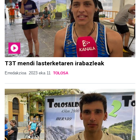
T3T mendi lasterketaren irabazleak
Erredakzioa
2023 eka 11
TOLOSA