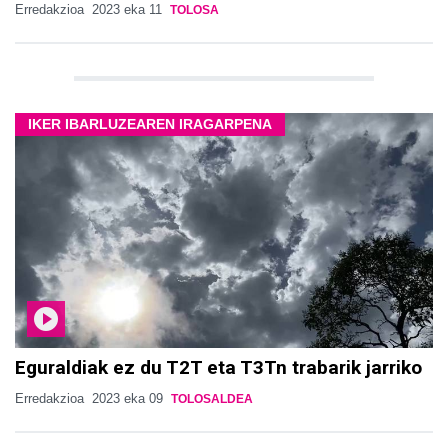
Erredakzioa
2023 eka 11
TOLOSA
IKER IBARLUZEAREN IRAGARPENA
Eguraldiak ez du T2T eta T3Tn trabarik jarriko
Erredakzioa
2023 eka 09
TOLOSALDEA