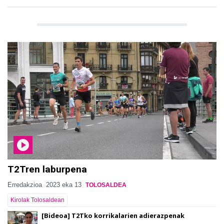
T2Tren laburpena
Erredakzioa
2023 eka 13
TOLOSALDEA
Kirolak Tolosaldean
[Bideoa] T2Tko korrikalarien adierazpenak