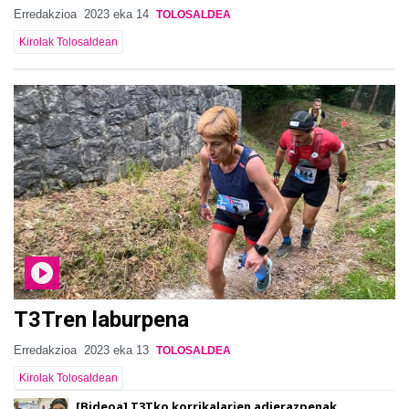
Erredakzioa
2023 eka 14
TOLOSALDEA
Kirolak Tolosaldean
T3Tren laburpena
Erredakzioa
2023 eka 13
TOLOSALDEA
Kirolak Tolosaldean
[Bideoa] T3Tko korrikalarien adierazpenak