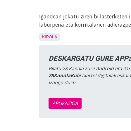
Igandean jokatu ziren bi lasterketen 
laburpena eta korrikalarien adierazpe
KIROLA
DESKARGATU GURE APPa
Bilatu 28 Kanala zure Android eta iOS
28KanalaKide
txartel digitalak eska
izango duzu.
APLIKAZIOA