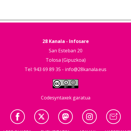
28 Kanala - Infosare
San Esteban 20
Tolosa (Gipuzkoa)
Tel: 943 69 89 35 -
info@28kanala.eus
Codesyntaxek garatua