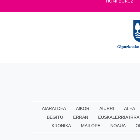
HONI BURUZ
AIARALDEA
AIKOR
AIURRI
ALEA
BEGITU
ERRAN
EUSKALERRIA IRRA
KRONIKA
MAILOPE
NOAUA
O