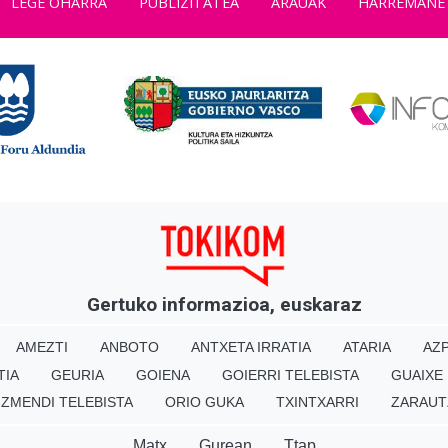
LEGE OHARRA
PUBLIZITATEA
ARAUAK
HARREMANE
Gertuko informazioa, euskaraz
AMEZTI
ANBOTO
ANTXETA IRRATIA
ATARIA
AZP
TIA
GEURIA
GOIENA
GOIERRI TELEBISTA
GUAIXE
IZMENDI TELEBISTA
ORIO GUKA
TXINTXARRI
ZARAUT
Matx
Gurean
Ttap