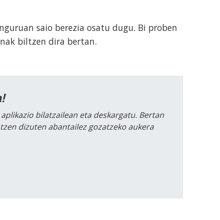
inguruan saio berezia osatu dugu. Bi proben
nak biltzen dira bertan.
!
 aplikazio bilatzailean eta deskargatu. Bertan
intzen dizuten abantailez gozatzeko aukera