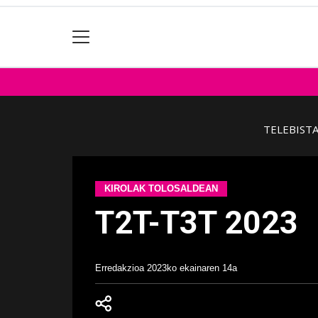
TELEBIST
KIROLAK TOLOSALDEAN
T2T-T3T 2023
Erredakzioa
2023ko ekainaren 14a