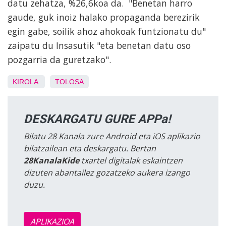
datu zehatza, %26,6koa da. "Benetan harro
gaude, guk inoiz halako propaganda berezirik
egin gabe, soilik ahoz ahokoak funtzionatu du"
zaipatu du Insasutik "eta benetan datu oso
pozgarria da guretzako".
KIROLA
TOLOSA
DESKARGATU GURE APPa!
Bilatu 28 Kanala zure Android eta iOS aplikazio
bilatzailean eta deskargatu. Bertan
28KanalaKide
txartel digitalak eskaintzen
dizuten abantailez gozatzeko aukera izango
duzu.
APLIKAZIOA