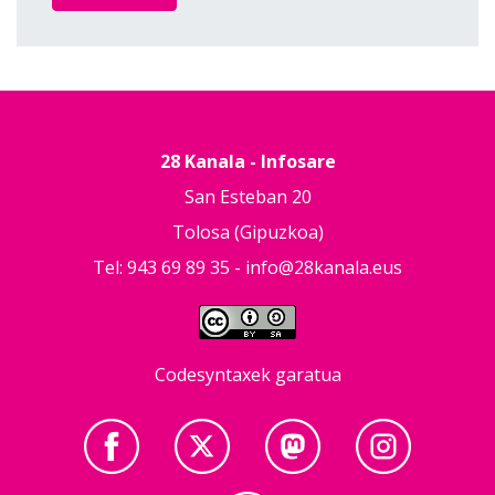
28 Kanala - Infosare
San Esteban 20
Tolosa (Gipuzkoa)
Tel: 943 69 89 35 -
info@28kanala.eus
Codesyntaxek garatua