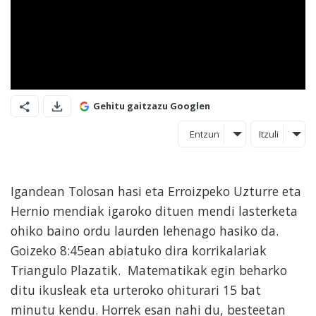
Gehitu gaitzazu Googlen
Entzun
Itzuli
Igandean Tolosan hasi eta Erroizpeko Uzturre eta
Hernio mendiak igaroko dituen mendi lasterketa
ohiko baino ordu laurden lehenago hasiko da.
Goizeko 8:45ean abiatuko dira korrikalariak
Triangulo Plazatik. Matematikak egin beharko
ditu ikusleak eta urteroko ohiturari 15 bat
minutu kendu. Horrek esan nahi du, besteetan