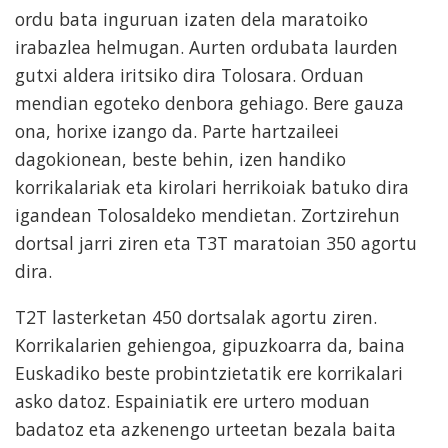
ordu bata inguruan izaten dela maratoiko
irabazlea helmugan. Aurten ordubata laurden
gutxi aldera iritsiko dira Tolosara. Orduan
mendian egoteko denbora gehiago. Bere gauza
ona, horixe izango da. Parte hartzaileei
dagokionean, beste behin, izen handiko
korrikalariak eta kirolari herrikoiak batuko dira
igandean Tolosaldeko mendietan. Zortzirehun
dortsal jarri ziren eta T3T maratoian 350 agortu
dira.
T2T lasterketan 450 dortsalak agortu ziren.
Korrikalarien gehiengoa, gipuzkoarra da, baina
Euskadiko beste probintzietatik ere korrikalari
asko datoz. Espainiatik ere urtero moduan
badatoz eta azkenengo urteetan bezala baita