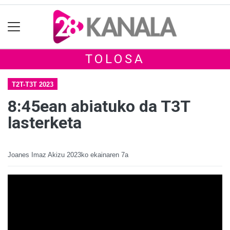
TOLOSA
T2T-T3T 2023
8:45ean abiatuko da T3T
lasterketa
Joanes Imaz Akizu
2023ko ekainaren 7a