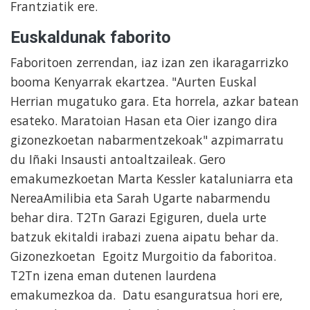
Frantziatik ere.
Euskaldunak faborito
Faboritoen zerrendan, iaz izan zen ikaragarrizko
booma Kenyarrak ekartzea. "Aurten Euskal
Herrian mugatuko gara. Eta horrela, azkar batean
esateko. Maratoian Hasan eta Oier izango dira
gizonezkoetan nabarmentzekoak" azpimarratu
du Iñaki Insausti antoaltzaileak. Gero
emakumezkoetan Marta Kessler kataluniarra eta
NereaAmilibia eta Sarah Ugarte nabarmendu
behar dira. T2Tn Garazi Egiguren, duela urte
batzuk ekitaldi irabazi zuena aipatu behar da.
Gizonezkoetan Egoitz Murgoitio da faboritoa.
T2Tn izena eman dutenen laurdena
emakumezkoa da. Datu esanguratsua hori ere,