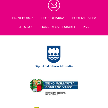
HONI BURUZ
LEGE OHARRA
PUBLIZITATEA
ARAUAK
HARREMANETARAKO
RSS