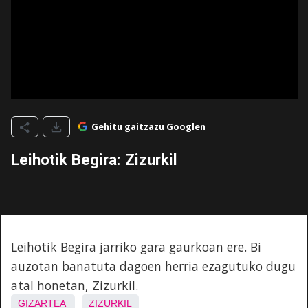
Gehitu gaitzazu Googlen
Leihotik Begira: Zizurkil
Leihotik Begira jarriko gara gaurkoan ere. Bi
auzotan banatuta dagoen herria ezagutuko dugu
atal honetan, Zizurkil.
GIZARTEA
ZIZURKIL