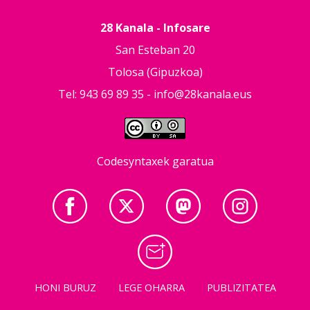
28 Kanala - Infosare
San Esteban 20
Tolosa (Gipuzkoa)
Tel: 943 69 89 35 -
info@28kanala.eus
Codesyntaxek garatua
HONI BURUZ
LEGE OHARRA
PUBLIZITATEA