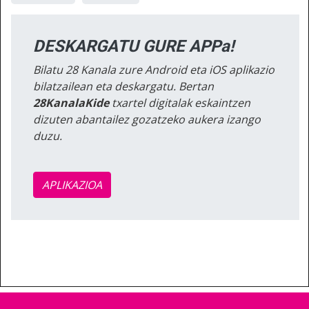
DESKARGATU GURE APPa!
Bilatu 28 Kanala zure Android eta iOS aplikazio
bilatzailean eta deskargatu. Bertan
28KanalaKide
txartel digitalak eskaintzen
dizuten abantailez gozatzeko aukera izango
duzu.
APLIKAZIOA