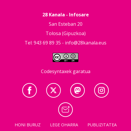
28 Kanala - Infosare
San Esteban 20
Tolosa (Gipuzkoa)
Tel: 943 69 89 35 -
info@28kanala.eus
Codesyntaxek garatua
HONI BURUZ
LEGE OHARRA
PUBLIZITATEA