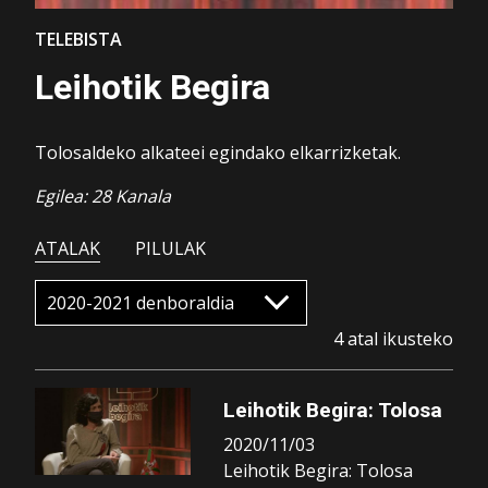
TELEBISTA
Leihotik Begira
Tolosaldeko alkateei egindako elkarrizketak.
Egilea: 28 Kanala
ATALAK
PILULAK
4 atal ikusteko
Leihotik Begira: Tolosa
2020/11/03
Leihotik Begira: Tolosa