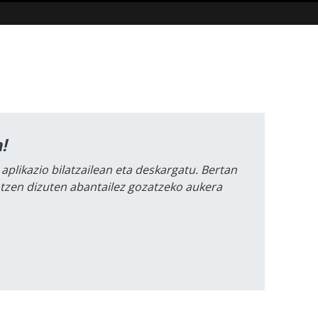
!
 aplikazio bilatzailean eta deskargatu. Bertan
intzen dizuten abantailez gozatzeko aukera