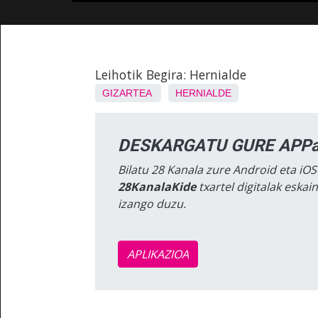
Leihotik Begira: Hernialde
GIZARTEA
HERNIALDE
DESKARGATU GURE APPa
Bilatu 28 Kanala zure Android eta iOS
28KanalaKide
txartel digitalak eska
izango duzu.
APLIKAZIOA