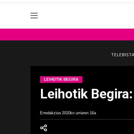
TELEBIST
LEIHOTIK BEGIRA
Leihotik Begira
Erredakzioa
2020ko urriaren 16a