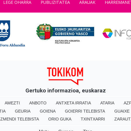
LEGE OHARRA
PUBLIZITATEA
ARAUAK
HARREMANE
Gertuko informazioa, euskaraz
AMEZTI
ANBOTO
ANTXETA IRRATIA
ATARIA
AZP
TIA
GEURIA
GOIENA
GOIERRI TELEBISTA
GUAIXE
IZMENDI TELEBISTA
ORIO GUKA
TXINTXARRI
ZARAUT