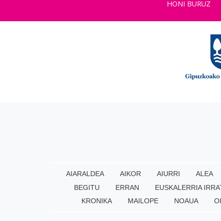
HONI BURUZ
AIARALDEA
AIKOR
AIURRI
ALEA
BEGITU
ERRAN
EUSKALERRIA IRRA
KRONIKA
MAILOPE
NOAUA
O