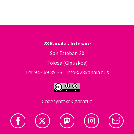
28 Kanala - Infosare
San Esteban 20
Tolosa (Gipuzkoa)
Tel: 943 69 89 35 -
info@28kanala.eus
Codesyntaxek garatua