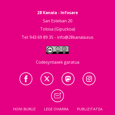
28 Kanala - Infosare
San Esteban 20
Tolosa (Gipuzkoa)
Tel: 943 69 89 35 -
info@28kanala.eus
Codesyntaxek garatua
HONI BURUZ
LEGE OHARRA
PUBLIZITATEA