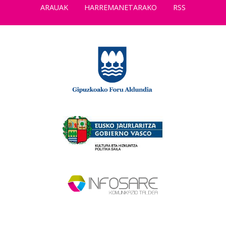
ARAUAK
HARREMANETARAKO
RSS