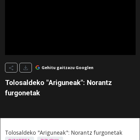
Gehitu gaitzazu Googlen
Tolosaldeko "Ariguneak": Norantz
furgonetak
Tolosaldeko "Ariguneak": Norantz furgonetak