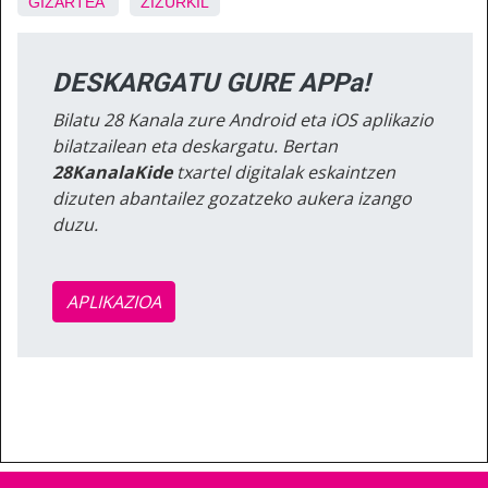
GIZARTEA
ZIZURKIL
DESKARGATU GURE APPa!
Bilatu 28 Kanala zure Android eta iOS aplikazio
bilatzailean eta deskargatu. Bertan
28KanalaKide
txartel digitalak eskaintzen
dizuten abantailez gozatzeko aukera izango
duzu.
APLIKAZIOA