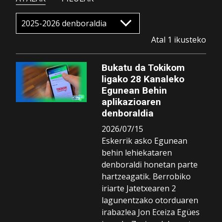
Atal 1 ikusteko
Bukatu da Tokikom
ligako 28 Kanaleko
Egunean Behin
aplikazioaren
denboraldia
2026/07/15
Eskerrik asko Egunean
behin lehiekataren
denboraldi honetan parte
hartzeagatik. Berrobiko
iriarte Jatetxearen 2
lagunentzako otorduaren
irabazlea Jon Eceiza Egües