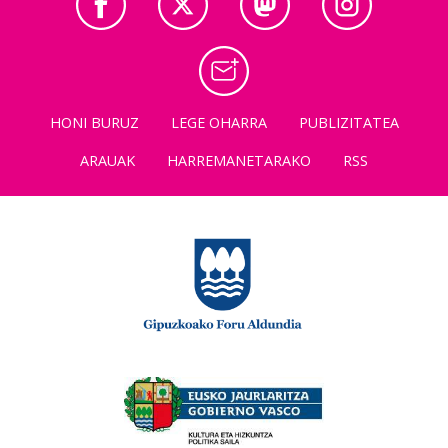
HONI BURUZ
LEGE OHARRA
PUBLIZITATEA
ARAUAK
HARREMANETARAKO
RSS