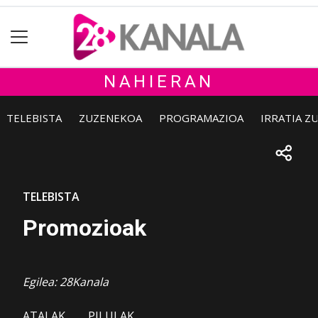
NAHIERAN
TELEBISTA
ZUZENEKOA
PROGRAMAZIOA
IRRATIA Z
TELEBISTA
Promozioak
Egilea: 28Kanala
ATALAK
PILULAK