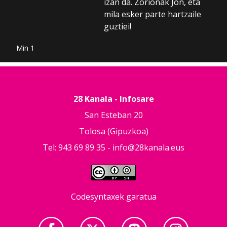
izan da. Zorionak Jon, eta
mila esker parte hartzaile
guztiei!
Min 1
28 Kanala - Infosare
San Esteban 20
Tolosa (Gipuzkoa)
Tel: 943 69 89 35 -
info@28kanala.eus
Codesyntaxek garatua