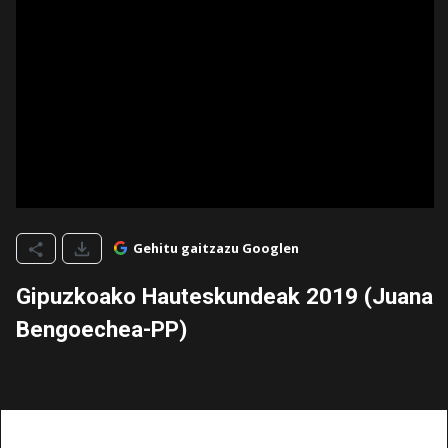
Gehitu gaitzazu Googlen
Gipuzkoako Hauteskundeak 2019 (Juana
Bengoechea-PP)