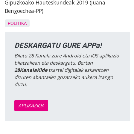
Gipuzkoako Hauteskundeak 2019 (Juana
Bengoechea-PP)
POLITIKA
DESKARGATU GURE APPa!
Bilatu 28 Kanala zure Android eta iOS aplikazio
bilatzailean eta deskargatu. Bertan
28KanalaKide
txartel digitalak eskaintzen
dizuten abantailez gozatzeko aukera izango
duzu.
APLIKAZIOA