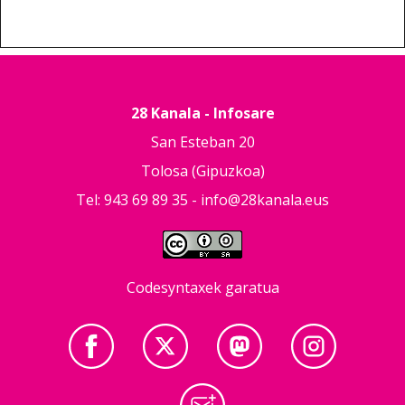
28 Kanala - Infosare
San Esteban 20
Tolosa (Gipuzkoa)
Tel: 943 69 89 35 -
info@28kanala.eus
Codesyntaxek garatua