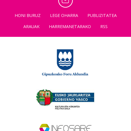
HONI BURUZ
LEGE OHARRA
PUBLIZITATEA
ARAUAK
HARREMANETARAKO
RSS