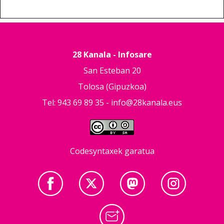
28 Kanala - Infosare
San Esteban 20
Tolosa (Gipuzkoa)
Tel: 943 69 89 35 -
info@28kanala.eus
Codesyntaxek garatua