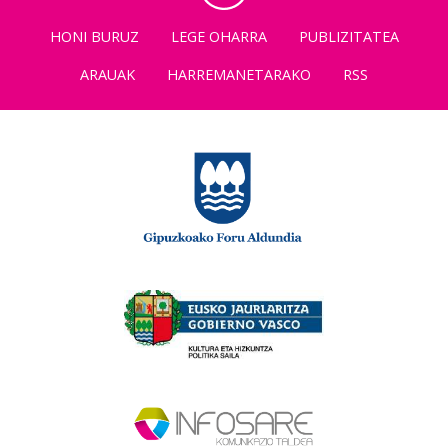
HONI BURUZ
LEGE OHARRA
PUBLIZITATEA
ARAUAK
HARREMANETARAKO
RSS