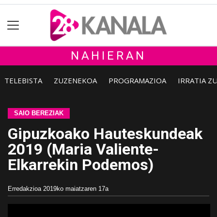
NAHIERAN
TELEBISTA
ZUZENEKOA
PROGRAMAZIOA
IRRATIA Z
SAIO BEREZIAK
Gipuzkoako Hauteskundeak
2019 (Maria Valiente-
Elkarrekin Podemos)
Erredakzioa
2019ko maiatzaren 17a