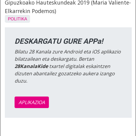
Gipuzkoako Hauteskundeak 2019 (Maria Valiente-
Elkarrekin Podemos)
POLITIKA
DESKARGATU GURE APPa!
Bilatu 28 Kanala zure Android eta iOS aplikazio
bilatzailean eta deskargatu. Bertan
28KanalaKide
txartel digitalak eskaintzen
dizuten abantailez gozatzeko aukera izango
duzu.
APLIKAZIOA