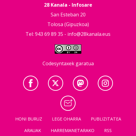
28 Kanala - Infosare
San Esteban 20
Tolosa (Gipuzkoa)
Tel: 943 69 89 35 -
info@28kanala.eus
Codesyntaxek garatua
HONI BURUZ
LEGE OHARRA
PUBLIZITATEA
ARAUAK
HARREMANETARAKO
RSS