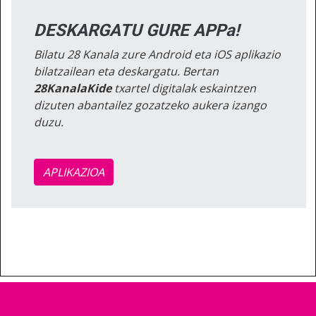
DESKARGATU GURE APPa!
Bilatu 28 Kanala zure Android eta iOS aplikazio
bilatzailean eta deskargatu. Bertan
28KanalaKide
txartel digitalak eskaintzen
dizuten abantailez gozatzeko aukera izango
duzu.
APLIKAZIOA