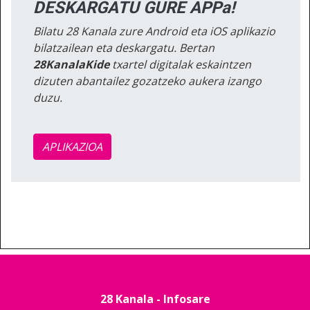
DESKARGATU GURE APPa!
Bilatu 28 Kanala zure Android eta iOS aplikazio
bilatzailean eta deskargatu. Bertan
28KanalaKide
txartel digitalak eskaintzen
dizuten abantailez gozatzeko aukera izango
duzu.
APLIKAZIOA
28 Kanala - Infosare