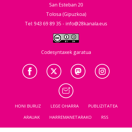
San Esteban 20
Tolosa (Gipuzkoa)
Tel: 943 69 89 35 -
info@28kanala.eus
Codesyntaxek garatua
HONI BURUZ
LEGE OHARRA
PUBLIZITATEA
ARAUAK
HARREMANETARAKO
RSS