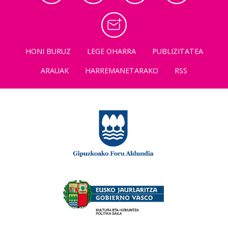
HONI BURUZ
LEGE OHARRA
PUBLIZITATEA
ARAUAK
HARREMANETARAKO
RSS