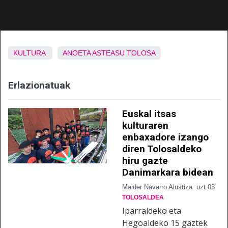
KULTURA
ANOETA
ASTEASU
TOLOSA
Erlazionatuak
Euskal itsas
kulturaren
enbaxadore izango
diren Tolosaldeko
hiru gazte
Danimarkara bidean
Maider Navarro Alustiza
uzt 03
TOLOSALDEA
Iparraldeko eta
Hegoaldeko 15 gaztek