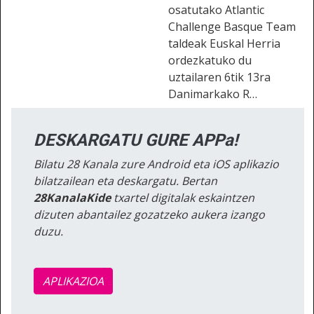
osatutako Atlantic
Challenge Basque Team
taldeak Euskal Herria
ordezkatuko du
uztailaren 6tik 13ra
Danimarkako R…
DESKARGATU GURE APPa!
Bilatu 28 Kanala zure Android eta iOS aplikazio
bilatzailean eta deskargatu. Bertan
28KanalaKide
txartel digitalak eskaintzen
dizuten abantailez gozatzeko aukera izango
duzu.
APLIKAZIOA