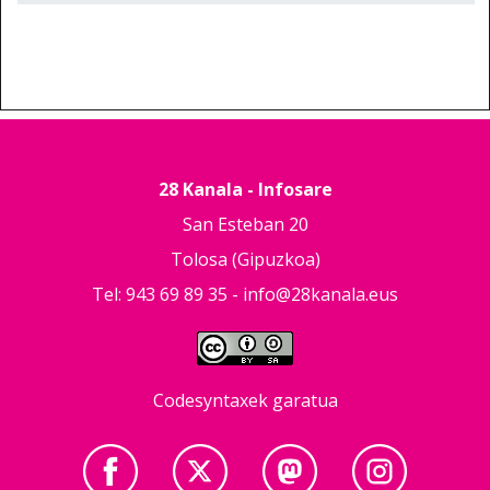
28 Kanala - Infosare
San Esteban 20
Tolosa (Gipuzkoa)
Tel: 943 69 89 35 -
info@28kanala.eus
Codesyntaxek garatua