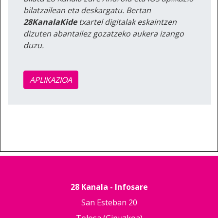
bilatzailean eta deskargatu. Bertan
28KanalaKide
txartel digitalak eskaintzen
dizuten abantailez gozatzeko aukera izango
duzu.
APLIKAZIOA
28 Kanala - Infosare
San Esteban 20
Tolosa (Gipuzkoa)