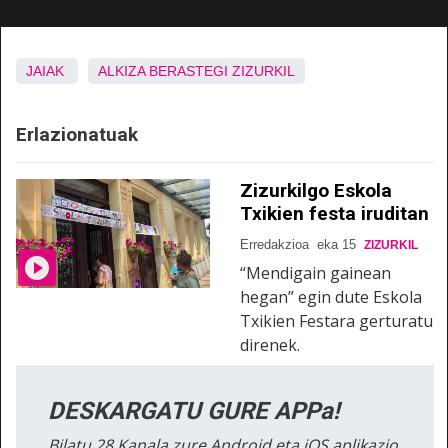
JAIAK
ALKIZA
BERASTEGI
ZIZURKIL
Erlazionatuak
Zizurkilgo Eskola
Txikien festa iruditan
Erredakzioa
eka 15
ZIZURKIL
“Mendigain gainean
hegan” egin dute Eskola
Txikien Festara gerturatu
direnek.
DESKARGATU GURE APPa!
Bilatu 28 Kanala zure Android eta iOS aplikazio