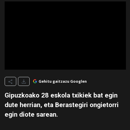
Gehitu gaitzazu Googlen
Gipuzkoako 28 eskola txikiek bat egin
dute herrian, eta Berastegiri ongietorri
egin diote sarean.