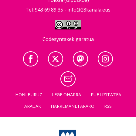
Tel: 943 69 89 35 -
info@28kanala.eus
Codesyntaxek garatua
HONI BURUZ
LEGE OHARRA
PUBLIZITATEA
ARAUAK
HARREMANETARAKO
RSS