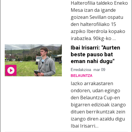
Halterofilia taldeko Eneko
Mesa izan da igande
goizean Sevillan ospatu
den halterofiliako 15
azpiko Iberdrola kopako
irabazlea. 90kg-ko …
Ibai Irisarri: "Aurten
beste pauso bat
eman nahi dugu"
Erredakzioa
mar 09
BELAUNTZA
Iazko arrakastaren
ondoren, udan egingo
den Belauntza Cup-en
bigarren edizioak izango
dituen berrikuntzak zein
izango diren azaldu digu
Ibai Irisarri…