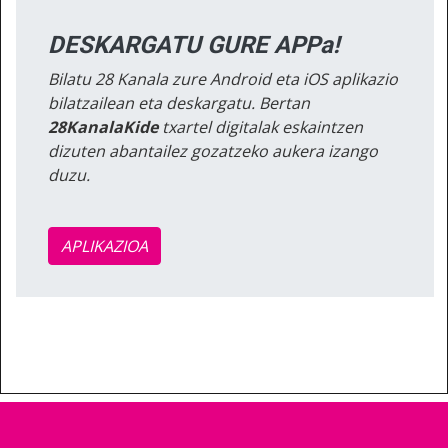
DESKARGATU GURE APPa!
Bilatu 28 Kanala zure Android eta iOS aplikazio
bilatzailean eta deskargatu. Bertan
28KanalaKide
txartel digitalak eskaintzen
dizuten abantailez gozatzeko aukera izango
duzu.
APLIKAZIOA