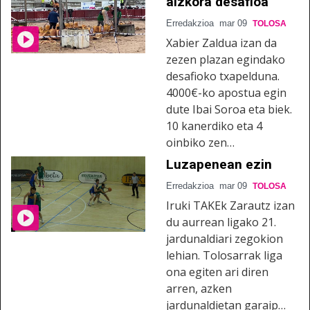
aizkora desafioa
Erredakzioa
mar 09
TOLOSA
Xabier Zaldua izan da
zezen plazan egindako
desafioko txapelduna.
4000€-ko apostua egin
dute Ibai Soroa eta biek.
10 kanerdiko eta 4
oinbiko zen…
Luzapenean ezin
Erredakzioa
mar 09
TOLOSA
Iruki TAKEk Zarautz izan
du aurrean ligako 21.
jardunaldiari zegokion
lehian. Tolosarrak liga
ona egiten ari diren
arren, azken
jardunaldietan garaip…