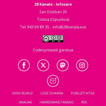
28 Kanala - Infosare
San Esteban 20
Tolosa (Gipuzkoa)
Tel: 943 69 89 35 -
info@28kanala.eus
Codesyntaxek garatua
HONI BURUZ
LEGE OHARRA
PUBLIZITATEA
ARAUAK
HARREMANETARAKO
RSS