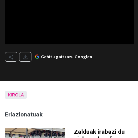
Gehitu gaitzazu Googlen
KIROLA
Erlazionatuak
Zalduak irabazi du