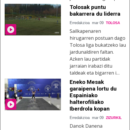
Tolosak puntu
bakarrera du liderra
Erredakzioa
mar 09
TOLOSA
Sailkapenaren
hirugarren postuan dago
Tolosa liga bukatzeko lau
jardunaldiren faltan.
Azken lau partidak
jarraian irabazi ditu
taldeak eta bigarren i…
Eneko Mesak
garaipena lortu du
Espainiako
halterofiliako
Iberdrola kopan
Erredakzioa
mar 09
ZIZURKIL
Danok Danena