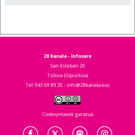
28 Kanala - Infosare
San Esteban 20
Tolosa (Gipuzkoa)
Tel: 943 69 89 35 -
info@28kanala.eus
Codesyntaxek garatua