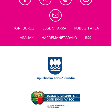
HONI BURUZ
LEGE OHARRA
PUBLIZITATEA
ARAUAK
HARREMANETARAKO
RSS