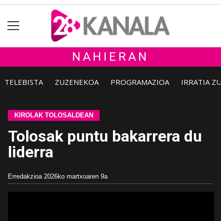
NAHIERAN
TELEBISTA
ZUZENEKOA
PROGRAMAZIOA
IRRATIA Z
KIROLAK TOLOSALDEAN
Tolosak puntu bakarrera du
liderra
Erredakzioa
2026ko martxoaren 9a