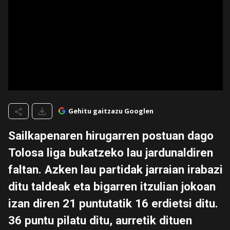
Gehitu gaitzazu Googlen
Sailkapenaren hirugarren postuan dago
Tolosa liga bukatzeko lau jardunaldiren
faltan. Azken lau partidak jarraian irabazi
ditu taldeak eta bigarren itzulian jokoan
izan diren 21 puntutatik 16 erdietsi ditu.
36 puntu pilatu ditu, aurretik dituen