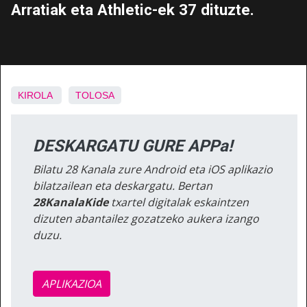
Arratiak eta Athletic-ek 37 dituzte.
KIROLA
TOLOSA
DESKARGATU GURE APPa!
Bilatu 28 Kanala zure Android eta iOS aplikazio
bilatzailean eta deskargatu. Bertan
28KanalaKide
txartel digitalak eskaintzen
dizuten abantailez gozatzeko aukera izango
duzu.
APLIKAZIOA