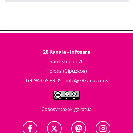
28 Kanala - Infosare
San Esteban 20
Tolosa (Gipuzkoa)
Tel: 943 69 89 35 -
info@28kanala.eus
Codesyntaxek garatua