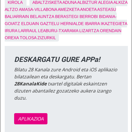
KIROLA
ABALTZISKETA
ADUNA
ALBIZTUR
ALEGIA
ALKIZA
ALTZO
AMASA-VILLABONA
AMEZKETA
ANOETA
ASTEASU
BALIARRAIN
BELAUNTZA
BERASTEGI
BERROBI
BIDANIA-
GOIATZ
ELDUAIN
GAZTELU
HERNIALDE
IBARRA
IKAZTEGIETA
IRURA
LARRAUL
LEABURU-TXARAMA
LIZARTZA
ORENDAIN
OREXA
TOLOSA
ZIZURKIL
DESKARGATU GURE APPa!
Bilatu 28 Kanala zure Android eta iOS aplikazio
bilatzailean eta deskargatu. Bertan
28KanalaKide
txartel digitalak eskaintzen
dizuten abantailez gozatzeko aukera izango
duzu.
APLIKAZIOA