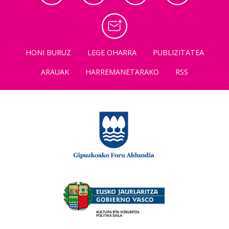
HONI BURUZ
LEGE OHARRA
PUBLIZITATEA
ARAUAK
HARREMANETARAKO
RSS