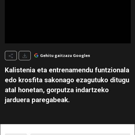
Gehitu gaitzazu Googlen
Kalistenia eta entrenamendu funtzionala
edo krosfita sakonago ezagutuko ditugu
atal honetan, gorputza indartzeko
jarduera paregabeak.