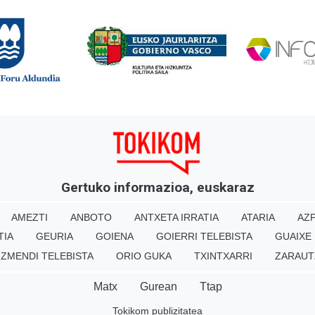
Gertuko informazioa, euskaraz
AMEZTI
ANBOTO
ANTXETA IRRATIA
ATARIA
AZP
TIA
GEURIA
GOIENA
GOIERRI TELEBISTA
GUAIXE
IZMENDI TELEBISTA
ORIO GUKA
TXINTXARRI
ZARAUT
Matx
Gurean
Ttap
Tokikom publizitatea