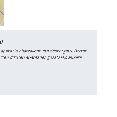
!
 aplikazio bilatzailean eta deskargatu. Bertan
intzen dizuten abantailez gozatzeko aukera