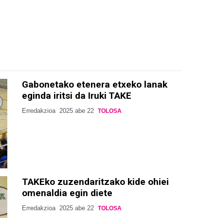
Gabonetako etenera etxeko lanak
eginda iritsi da Iruki TAKE
Erredakzioa
2025 abe 22
TOLOSA
TAKEko zuzendaritzako kide ohiei
omenaldia egin diete
Erredakzioa
2025 abe 22
TOLOSA