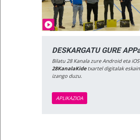
DESKARGATU GURE APPa
Bilatu 28 Kanala zure Android eta iOS
28KanalaKide
txartel digitalak eska
izango duzu.
APLIKAZIOA