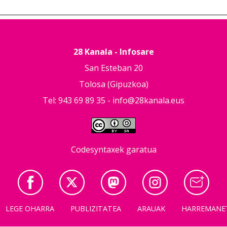
28 Kanala - Infosare
San Esteban 20
Tolosa (Gipuzkoa)
Tel: 943 69 89 35 -
info@28kanala.eus
Codesyntaxek garatua
LEGE OHARRA
PUBLIZITATEA
ARAUAK
HARREMANE