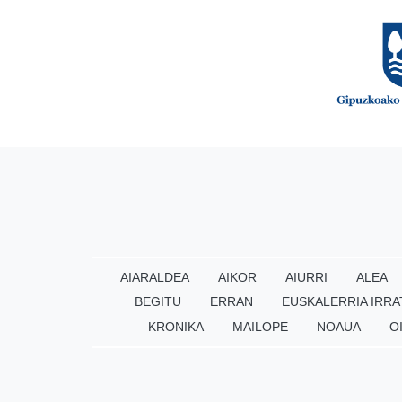
AIARALDEA
AIKOR
AIURRI
ALEA
BEGITU
ERRAN
EUSKALERRIA IRRA
KRONIKA
MAILOPE
NOAUA
O