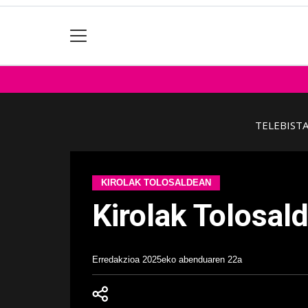
TELEBIST
KIROLAK TOLOSALDEAN
Kirolak Tolosal
Erredakzioa
2025eko abenduaren 22a