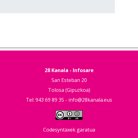
28 Kanala - Infosare
San Esteban 20
Tolosa (Gipuzkoa)
Tel: 943 69 89 35 -
info@28kanala.eus
Codesyntaxek garatua