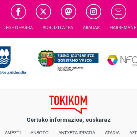
LEGE OHARRA
PUBLIZITATEA
ARAUAK
HARREMANE
Gertuko informazioa, euskaraz
AMEZTI
ANBOTO
ANTXETA IRRATIA
ATARIA
AZP