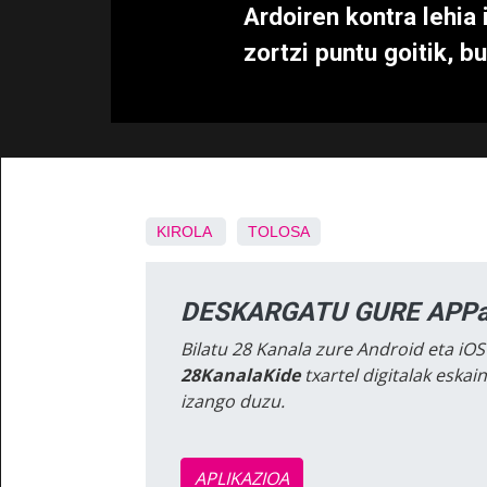
Ardoiren kontra lehia 
zortzi puntu goitik, b
KIROLA
TOLOSA
DESKARGATU GURE APPa
Bilatu 28 Kanala zure Android eta iOS
28KanalaKide
txartel digitalak eska
izango duzu.
APLIKAZIOA