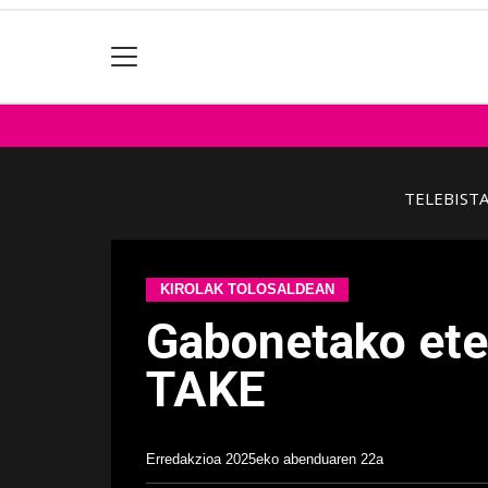
TELEBIST
KIROLAK TOLOSALDEAN
Gabonetako eten
TAKE
Erredakzioa
2025eko abenduaren 22a