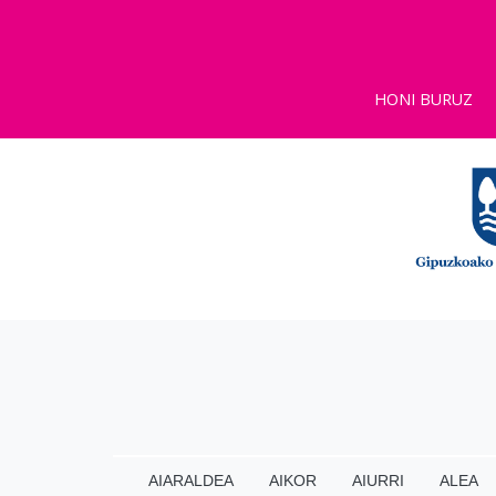
HONI BURUZ
AIARALDEA
AIKOR
AIURRI
ALEA