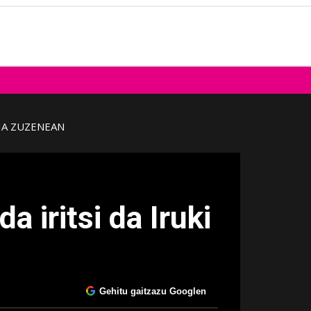
IA ZUZENEAN
 iritsi da Iruki
Gehitu gaitzazu Googlen