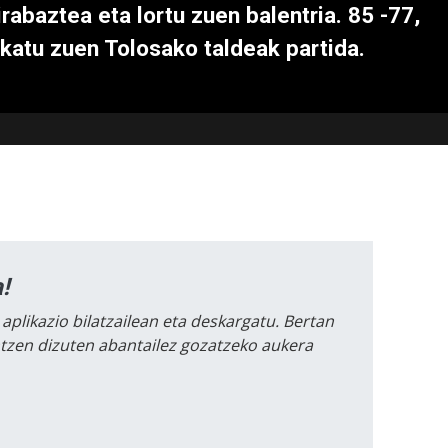
irabaztea eta lortu zuen balentria. 85 -77,
ukatu zuen Tolosako taldeak partida.
!
 aplikazio bilatzailean eta deskargatu. Bertan
intzen dizuten abantailez gozatzeko aukera