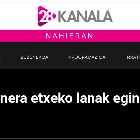
NAHIERAN
A
ZUZENEKOA
PROGRAMAZIOA
IRRAT
era etxeko lanak eginda