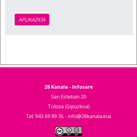
APLIKAZIOA
28 Kanala - Infosare
San Esteban 20
Tolosa (Gipuzkoa)
Tel: 943 69 89 35 -
info@28kanala.eus