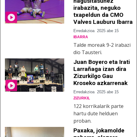
nagusitasunez
irabazita, neguko
txapeldun da CMO
Valves Lauburu Ibarra
Erredakzioa
2025 abe 15
IBARRA
Talde moreak 9-2 irabazi
dio Tausteri.
Juan Boyero eta Irati
Larrañaga izan dira
Zizurkilgo Gau
Kroseko azkarrenak
Erredakzioa
2025 abe 15
ZIZURKIL
122 korrikalarik parte
hartu dute helduen
proban.
Paxaka, jokamolde