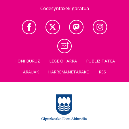
Codesyntaxek garatua
HONI BURUZ
LEGE OHARRA
PUBLIZITATEA
ARAUAK
HARREMANETARAKO
RSS