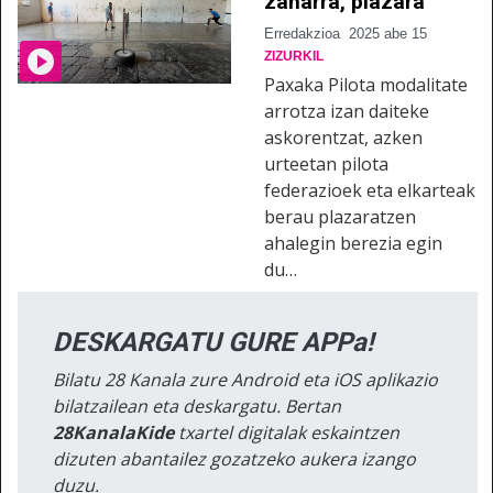
zaharra, plazara
Erredakzioa
2025 abe 15
ZIZURKIL
Paxaka Pilota modalitate
arrotza izan daiteke
askorentzat, azken
urteetan pilota
federazioek eta elkarteak
berau plazaratzen
ahalegin berezia egin
du…
DESKARGATU GURE APPa!
Bilatu 28 Kanala zure Android eta iOS aplikazio
bilatzailean eta deskargatu. Bertan
28KanalaKide
txartel digitalak eskaintzen
dizuten abantailez gozatzeko aukera izango
duzu.