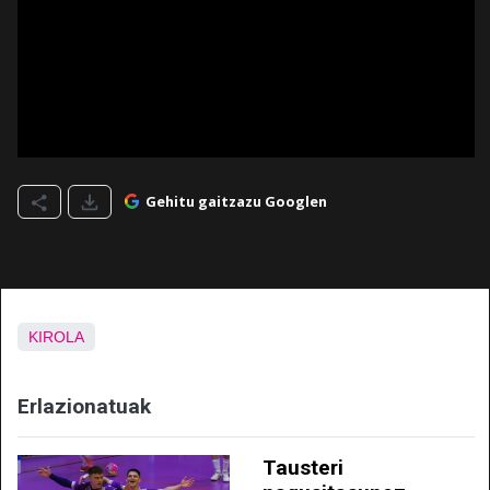
Gehitu gaitzazu Googlen
KIROLA
Erlazionatuak
Tausteri